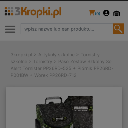
(
0
)
3kropki.pl
>
Artykuły szkolne
>
Tornistry
szkolne
>
Tornistry
>
Paso Zestaw Szkolny 3el
Alert Tornister PP26RD-525 + Piórnik PP26RD-
P001BW + Worek PP26RD-712