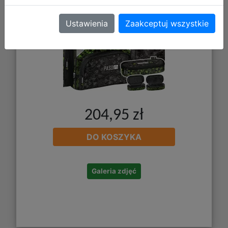
Ustawienia
Zaakceptuj wszystkie
204,95 zł
DO KOSZYKA
Galeria zdjęć