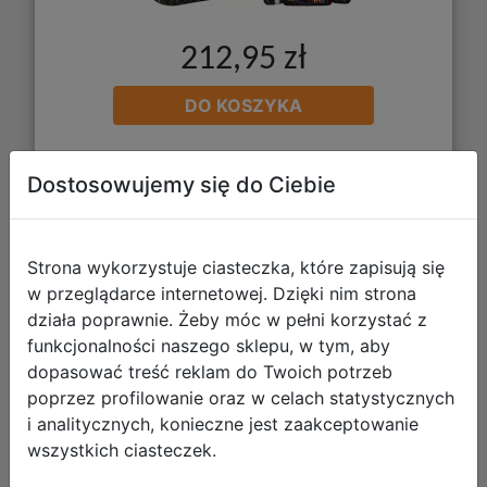
212,95 zł
DO KOSZYKA
Galeria zdjęć
Dostosowujemy się do Ciebie
Strona wykorzystuje ciasteczka, które zapisują się
w przeglądarce internetowej. Dzięki nim strona
działa poprawnie. Żeby móc w pełni korzystać z
funkcjonalności naszego sklepu, w tym, aby
Paso Zestaw Szkolny 3el Alert
dopasować treść reklam do Twoich potrzeb
poprzez profilowanie oraz w celach statystycznych
Tornister PP26RD-525 + Piórnik
i analitycznych, konieczne jest zaakceptowanie
PP26RD-013 + Worek PP26RD-712
wszystkich ciasteczek.