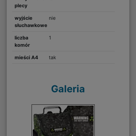
plecy
wyjście
nie
słuchawkowe
liczba
1
komór
mieści A4
tak
Galeria