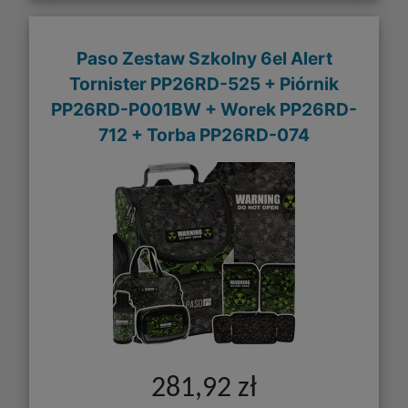
Paso Zestaw Szkolny 6el Alert
Tornister PP26RD-525 + Piórnik
PP26RD-P001BW + Worek PP26RD-
712 + Torba PP26RD-074
281,92 zł