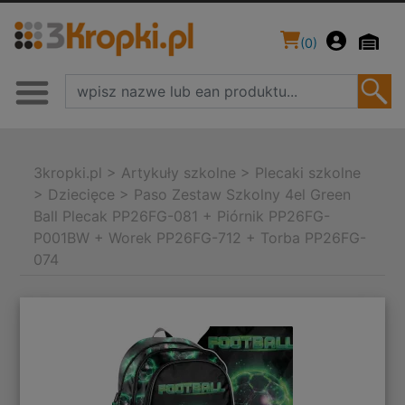
(
0
)
3kropki.pl
>
Artykuły szkolne
>
Plecaki szkolne
>
Dziecięce
>
Paso Zestaw Szkolny 4el Green
Ball Plecak PP26FG-081 + Piórnik PP26FG-
P001BW + Worek PP26FG-712 + Torba PP26FG-
074