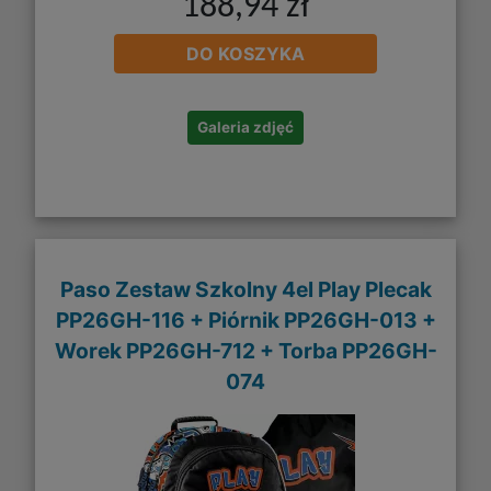
188,94 zł
DO KOSZYKA
Galeria zdjęć
Paso Zestaw Szkolny 4el Play Plecak
PP26GH-116 + Piórnik PP26GH-013 +
Worek PP26GH-712 + Torba PP26GH-
074