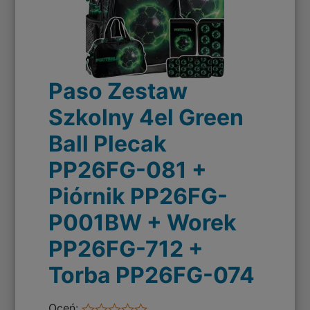
Paso Zestaw
Szkolny 4el Green
Ball Plecak
PP26FG-081 +
Piórnik PP26FG-
P001BW + Worek
PP26FG-712 +
Torba PP26FG-074
Oceń: