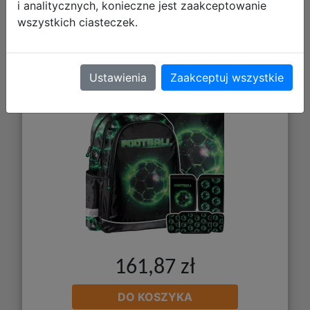
i analitycznych, konieczne jest zaakceptowanie
Paso Zestaw Szkolny 3el Green Ball
wszystkich ciasteczek.
Plecak PP26FG-081 + Piórnik
PP26FG-P001BW + Worek PP26FG-
712
Ustawienia
Zaakceptuj wszystkie
161,87 zł
DO KOSZYKA