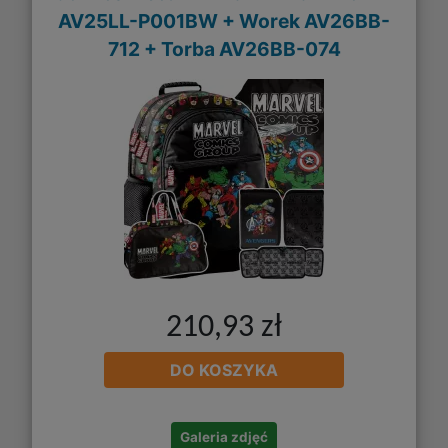
AV25LL-P001BW + Worek AV26BB-
712 + Torba AV26BB-074
210,93 zł
DO KOSZYKA
Galeria zdjęć