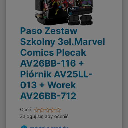
Paso Zestaw
Szkolny 3el.Marvel
Comics Plecak
AV26BB-116 +
Piórnik AV25LL-
013 + Worek
AV26BB-712
Oceń:
Zaloguj się aby ocenić
zapytaj o produkt