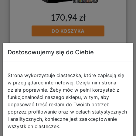
170,94 zł
DO KOSZYKA
Dostosowujemy się do Ciebie
Galeria zdjęć
Strona wykorzystuje ciasteczka, które zapisują się
w przeglądarce internetowej. Dzięki nim strona
działa poprawnie. Żeby móc w pełni korzystać z
funkcjonalności naszego sklepu, w tym, aby
Paso Zestaw Szkolny 3el.Marvel
dopasować treść reklam do Twoich potrzeb
poprzez profilowanie oraz w celach statystycznych
Comics Plecak AV26BB-116 + Piórnik
i analitycznych, konieczne jest zaakceptowanie
AV25LL-P001BW + Worek AV26BB-
wszystkich ciasteczek.
712