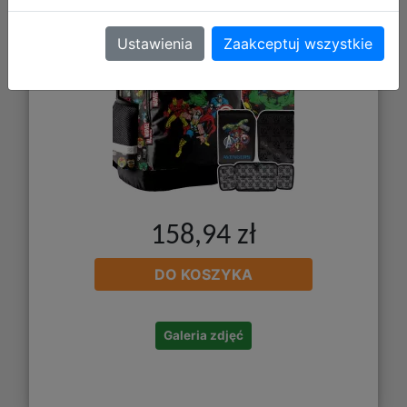
Ustawienia
Zaakceptuj wszystkie
158,94 zł
DO KOSZYKA
Galeria zdjęć