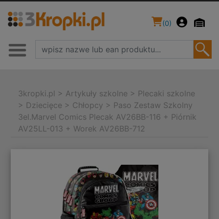
(
0
)
3kropki.pl
>
Artykuły szkolne
>
Plecaki szkolne
>
Dziecięce
>
Chłopcy
>
Paso Zestaw Szkolny
3el.Marvel Comics Plecak AV26BB-116 + Piórnik
AV25LL-013 + Worek AV26BB-712