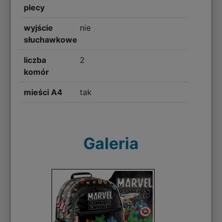
plecy
wyjście
nie
słuchawkowe
liczba
2
komór
mieści A4
tak
Galeria