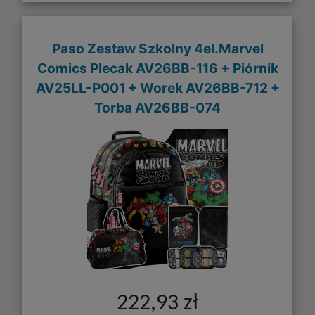
Paso Zestaw Szkolny 4el.Marvel
Comics Plecak AV26BB-116 + Piórnik
AV25LL-P001 + Worek AV26BB-712 +
Torba AV26BB-074
222,93 zł