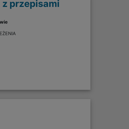
 z przepisami
twie
ZEŻENIA