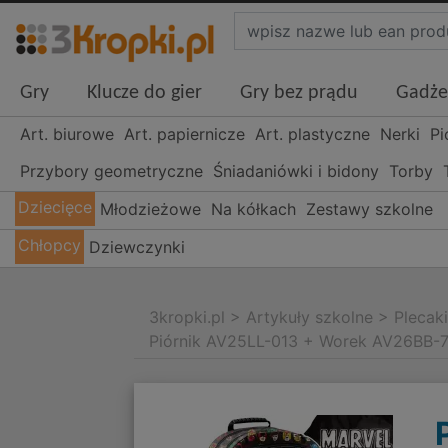
Gry
Klucze do gier
Gry bez prądu
Gadże
Art. biurowe
Art. papiernicze
Art. plastyczne
Nerki
Pi
Przybory geometryczne
Śniadaniówki i bidony
Torby
Dziecięce
Młodzieżowe
Na kółkach
Zestawy szkolne
Chłopcy
Dziewczynki
3kropki.pl
>
Artykuły szkolne
>
Plecak
Piórnik AV25LL-013 + Worek AV26BB-