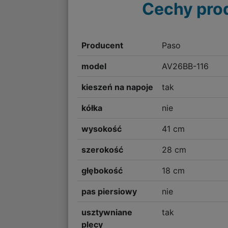
Cechy pro
Producent
Paso
model
AV26BB-116
kieszeń na napoje
tak
kółka
nie
wysokość
41 cm
szerokość
28 cm
głębokość
18 cm
pas piersiowy
nie
usztywniane
tak
plecy