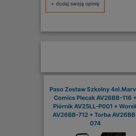
+ dodaj swoją opinię
Paso Zestaw Szkolny 4el.Marv
Comics Plecak AV26BB-116 
Piórnik AV25LL-P001 + Wore
AV26BB-712 + Torba AV26BB
074