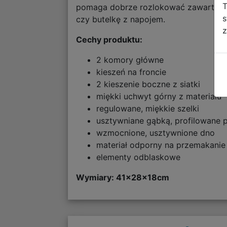
T
pomaga dobrze rozlokować zawartość i
s
czy butelkę z napojem.
z
Cechy produktu:
2 komory główne
kieszeń na froncie
2 kieszenie boczne z siatki
miękki uchwyt górny z materiału
regulowane, miękkie szelki
usztywniane gąbką, profilowane 
wzmocnione, usztywnione dno
materiał odporny na przemakanie
elementy odblaskowe
Wymiary: 41
x28x18cm