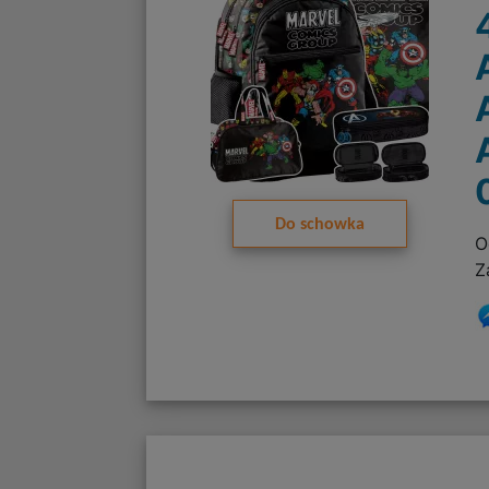
Do schowka
O
Z