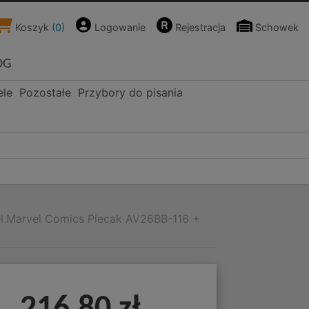
Koszyk
(
0
)
Logowanie
Rejestracja
Schowek
OG
ele
Pozostałe
Przybory do pisania
l.Marvel Comics Plecak AV26BB-116 +