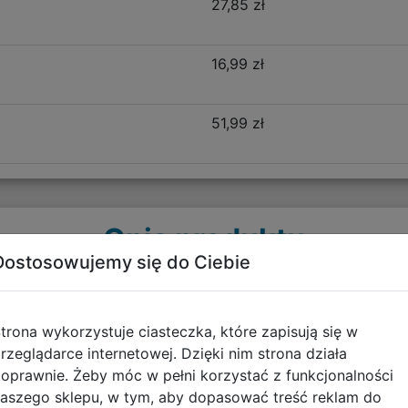
27,85 zł
16,99 zł
51,99 zł
Opis produktu
Dostosowujemy się do Ciebie
AV26BB-116
trona wykorzystuje ciasteczka, które zapisują się w
akości materiałów. Jest lekki, posiada miękkie, szerokie, 
rzeglądarce internetowej. Dzięki nim strona działa
wania. Usztywniane dno oraz plecy stanowią doskonałe pod
oprawnie. Żeby móc w pełni korzystać z funkcjonalności
liczne elementy odblaskowe, które stanowią również dekor
aszego sklepu, w tym, aby dopasować treść reklam do
ówne, kieszeń na froncie oraz dwie kieszenie boczne wyk