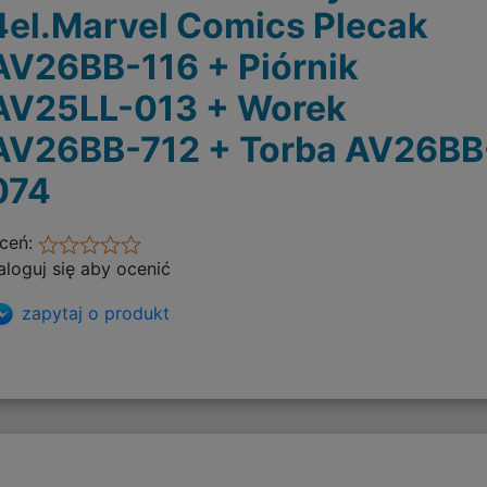
4el.Marvel Comics Plecak
AV26BB-116 + Piórnik
AV25LL-013 + Worek
AV26BB-712 + Torba AV26BB
074
ceń:
aloguj się aby ocenić
zapytaj o produkt