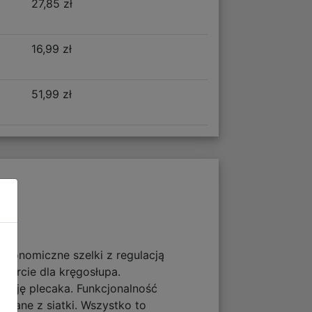
27,85 zł
16,99 zł
51,99 zł
ergonomiczne szelki z regulacją
parcie dla kręgosłupa.
ację plecaka. Funkcjonalność
onane z siatki. Wszystko to