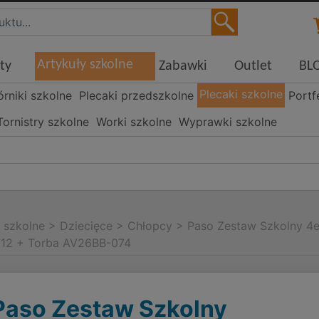
Artykuły szkolne
ty
Zabawki
Outlet
BL
Plecaki szkolne
órniki szkolne
Plecaki przedszkolne
Portf
Tornistry szkolne
Worki szkolne
Wyprawki szkolne
i szkolne
>
Dziecięce
>
Chłopcy
>
Paso Zestaw Szkolny 4e
712 + Torba AV26BB-074
Paso Zestaw Szkolny