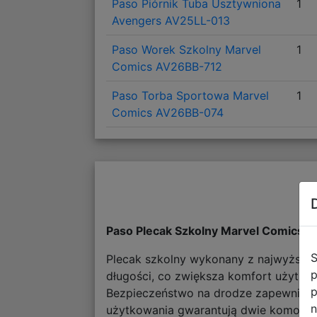
Paso Piórnik Tuba Usztywniona
1
Avengers AV25LL-013
Paso Worek Szkolny Marvel
1
Comics AV26BB-712
Paso Torba Sportowa Marvel
1
Comics AV26BB-074
Paso Plecak Szkolny Marvel Comics 
S
Plecak szkolny wykonany z najwyższej j
p
długości, co zwiększa komfort użytko
p
Bezpieczeństwo na drodze zapewniają 
n
użytkowania gwarantują dwie komory gł