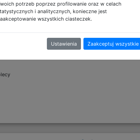
woich potrzeb poprzez profilowanie oraz w celach
 utrzymać porządek w plecaku. Boczna elastyczna kieszon
tatystycznych i analitycznych, konieczne jest
aakceptowanie wszystkich ciasteczek.
Ustawienia
Zaakceptuj wszystkie
plecy