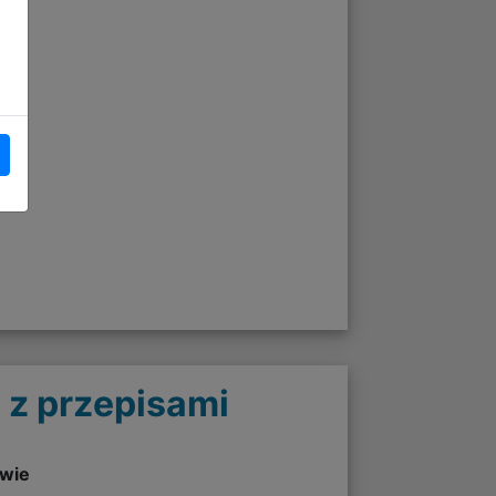
 z przepisami
twie