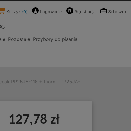
Koszyk
(
0
)
Logowanie
Rejestracja
Schowek
OG
ele
Pozostałe
Przybory do pisania
lecak PP25JA-116 + Piórnik PP25JA-
127,78 zł