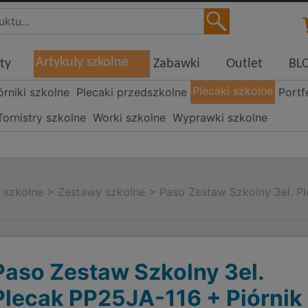
Artykuły szkolne
ty
Zabawki
Outlet
BL
Plecaki szkolne
órniki szkolne
Plecaki przedszkolne
Portf
Tornistry szkolne
Worki szkolne
Wyprawki szkolne
i szkolne
>
Zestawy szkolne
>
Paso Zestaw Szkolny 3el. P
Paso Zestaw Szkolny 3el.
Plecak PP25JA-116 + Piórnik