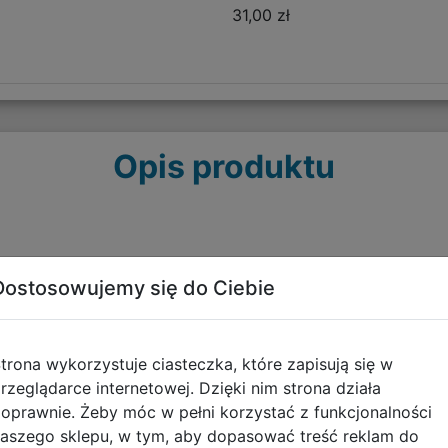
31,00 zł
Opis produktu
akości materiałów. Jest lekki, posiada miękkie, szerokie, 
Dostosowujemy się do Ciebie
wania. Usztywniane dno oraz plecy stanowią doskonałe pod
liczne elementy odblaskowe, które stanowią również dekor
główne oraz dwie kieszenie boczne wykonane z siatki. W
trona wykorzystuje ciasteczka, które zapisują się w
ku. Boczna elastyczna kieszonka stanowi idealne miejsce 
rzeglądarce internetowej. Dzięki nim strona działa
oprawnie. Żeby móc w pełni korzystać z funkcjonalności
aszego sklepu, w tym, aby dopasować treść reklam do