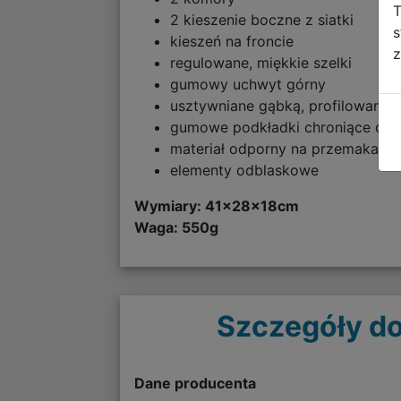
T
2 kieszenie boczne z siatki
s
kieszeń na froncie
z
regulowane, miękkie szelki
gumowy uchwyt górny
usztywniane gąbką, profilowane 
gumowe podkładki chroniące dn
materiał odporny na przemakanie
elementy odblaskowe
Wymiary: 41x28x18cm
Waga: 550g
Szczegóły do
Dane producenta