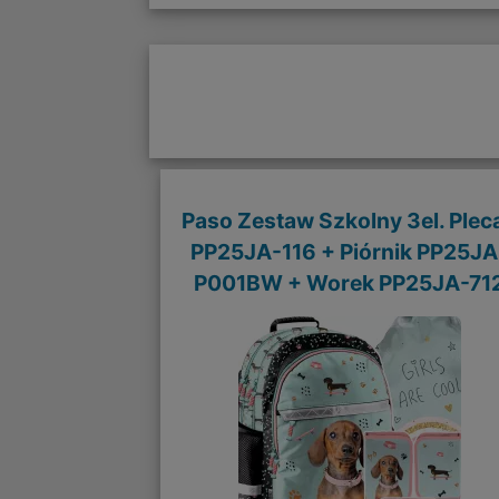
Paso Zestaw Szkolny 3el. Plec
PP25JA-116 + Piórnik PP25JA
P001BW + Worek PP25JA-71