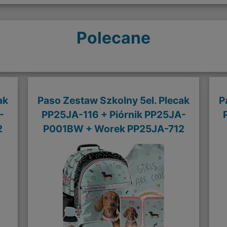
Polecane
ak
Paso Zestaw Szkolny 5el. Plecak
P
-
PP25JA-116 + Piórnik PP25JA-
2
P001BW + Worek PP25JA-712