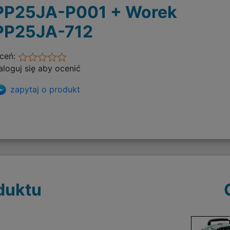
PP25JA-P001 + Worek
PP25JA-712
ceń:
aloguj się aby ocenić
zapytaj o produkt
duktu