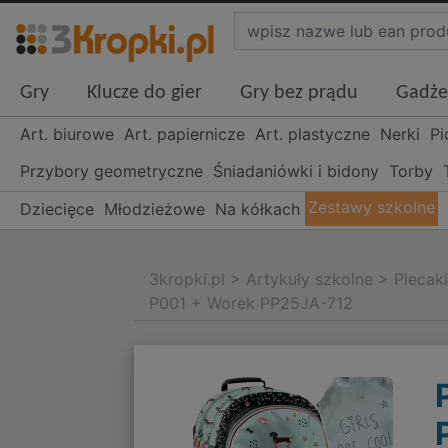
Gry
Klucze do gier
Gry bez prądu
Gadże
Art. biurowe
Art. papiernicze
Art. plastyczne
Nerki
Pi
Przybory geometryczne
Śniadaniówki i bidony
Torby
Zestawy szkolne
Dziecięce
Młodzieżowe
Na kółkach
3kropki.pl
>
Artykuły szkolne
>
Plecak
P001 + Worek PP25JA-712