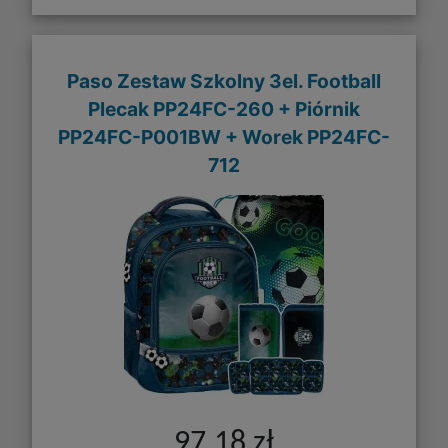
Paso Zestaw Szkolny 3el. Football
Plecak PP24FC-260 + Piórnik
PP24FC-P001BW + Worek PP24FC-
712
97,18 zł