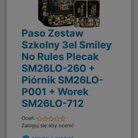
Paso Zestaw
Szkolny 3el Smiley
No Rules Plecak
SM26LO-260 +
Piórnik SM26LO-
P001 + Worek
SM26LO-712
Oceń:
Zaloguj się aby ocenić
zapytaj o produkt