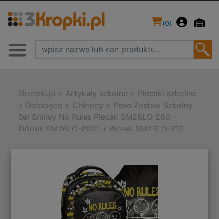
(
0
)
3kropki.pl
>
Artykuły szkolne
>
Plecaki szkolne
>
Dziecięce
>
Chłopcy
>
Paso Zestaw Szkolny
3el Smiley No Rules Plecak SM26LO-260 +
Piórnik SM26LO-P001 + Worek SM26LO-712