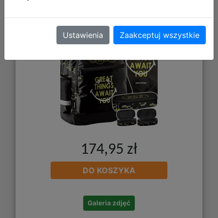
Piórnik SM26LH-013 + Worek
SM26LH-712
Ustawienia
Zaakceptuj wszystkie
174,95 zł
DO KOSZYKA
Galeria zdjęć