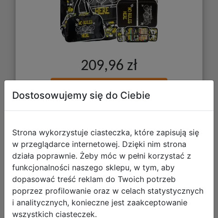
209,96 zł
DO KOSZYKA
Dostosowujemy się do Ciebie
Galeria zdjęć
Strona wykorzystuje ciasteczka, które zapisują się
w przeglądarce internetowej. Dzięki nim strona
działa poprawnie. Żeby móc w pełni korzystać z
funkcjonalności naszego sklepu, w tym, aby
dopasować treść reklam do Twoich potrzeb
Paso Zestaw Szkolny 3el Smiley
poprzez profilowanie oraz w celach statystycznych
i analitycznych, konieczne jest zaakceptowanie
Great Things Plecak SM26LH-116 +
wszystkich ciasteczek.