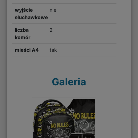
wyjście
nie
słuchawkowe
liczba
2
komór
mieści A4
tak
Galeria