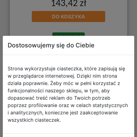
143,42 zł
DO KOSZYKA
Galeria zdjęć
Dostosowujemy się do Ciebie
Strona wykorzystuje ciasteczka, które zapisują się
w przeglądarce internetowej. Dzięki nim strona
działa poprawnie. Żeby móc w pełni korzystać z
Paso Zestaw Szkolny 6el Gamer
funkcjonalności naszego sklepu, w tym, aby
dopasować treść reklam do Twoich potrzeb
Plecak PP26GM-260 + Piórnik
poprzez profilowanie oraz w celach statystycznych
PP26GM-013 + Worek PP26GM-712 +
i analitycznych, konieczne jest zaakceptowanie
Torba PP26GM-074
wszystkich ciasteczek.