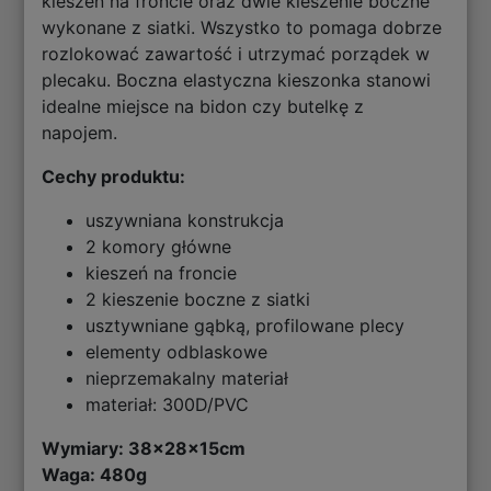
kieszeń na froncie oraz dwie kieszenie boczne
wykonane z siatki. Wszystko to pomaga dobrze
rozlokować zawartość i utrzymać porządek w
plecaku. Boczna elastyczna kieszonka stanowi
idealne miejsce na bidon czy butelkę z
napojem.
Cechy produktu:
uszywniana konstrukcja
2 komory główne
kieszeń na froncie
2 kieszenie boczne z siatki
usztywniane gąbką, profilowane plecy
elementy odblaskowe
nieprzemakalny materiał
materiał: 300D/PVC
Wymiary: 38
x28x15cm
Waga: 480g