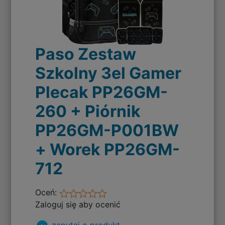
Paso Zestaw
Szkolny 3el Gamer
Plecak PP26GM-
260 + Piórnik
PP26GM-P001BW
+ Worek PP26GM-
712
Oceń:
Zaloguj się aby ocenić
zapytaj o produkt