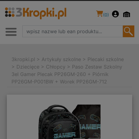
(
0
)
3kropki.pl
>
Artykuły szkolne
>
Plecaki szkolne
>
Dziecięce
>
Chłopcy
>
Paso Zestaw Szkolny
3el Gamer Plecak PP26GM-260 + Piórnik
PP26GM-P001BW + Worek PP26GM-712