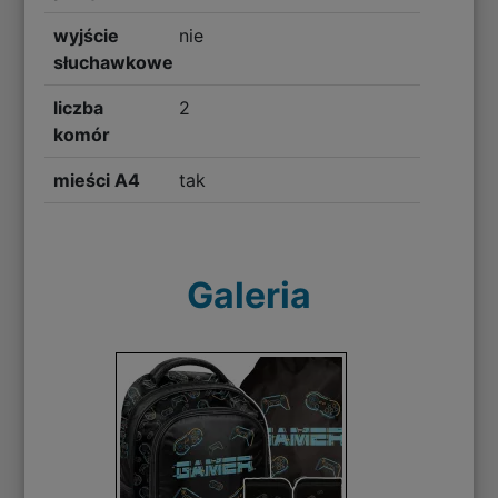
wyjście
nie
słuchawkowe
liczba
2
komór
mieści A4
tak
Galeria