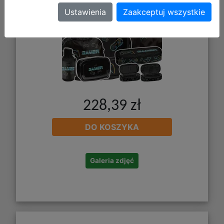
Ustawienia
Zaakceptuj wszystkie
228,39 zł
DO KOSZYKA
Galeria zdjęć