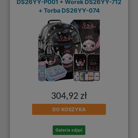
DS26YY-P001 + Worek DS26YY-712
+ Torba DS26YY-074
304,92 zł
DO KOSZYKA
Galeria zdjęć