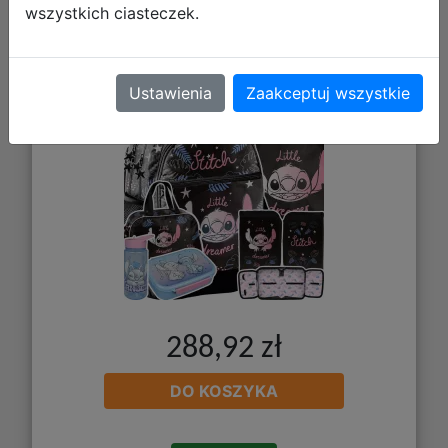
Plecak DS26YY-116 + Piórnik
wszystkich ciasteczek.
DS26YY-P001BW + Worek DS26YY-
712 + Torba DS26YY-074
Ustawienia
Zaakceptuj wszystkie
288,92 zł
DO KOSZYKA