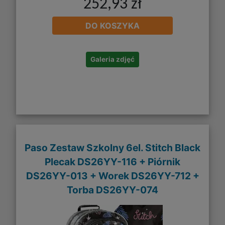
252,93 zł
DO KOSZYKA
Galeria zdjęć
Paso Zestaw Szkolny 6el. Stitch Black
Plecak DS26YY-116 + Piórnik
DS26YY-013 + Worek DS26YY-712 +
Torba DS26YY-074