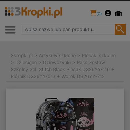
(
0
)
3kropki.pl
>
Artykuły szkolne
>
Plecaki szkolne
>
Dziecięce
>
Dziewczynki
>
Paso Zestaw
Szkolny 3el. Stitch Black Plecak DS26YY-116 +
Piórnik DS26YY-013 + Worek DS26YY-712