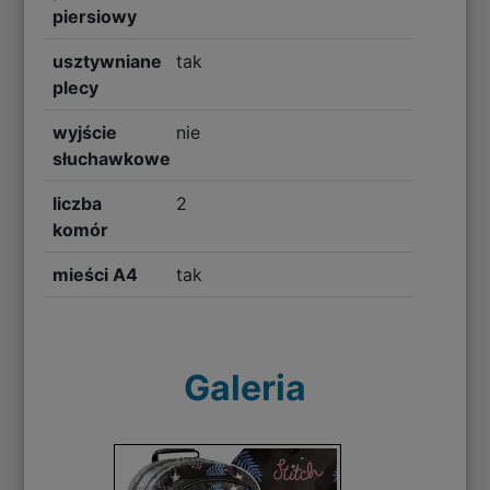
piersiowy
usztywniane
tak
plecy
wyjście
nie
słuchawkowe
liczba
2
komór
mieści A4
tak
Galeria