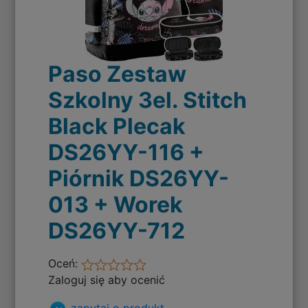
Paso Zestaw
Szkolny 3el. Stitch
Black Plecak
DS26YY-116 +
Piórnik DS26YY-
013 + Worek
DS26YY-712
Oceń:
Zaloguj się aby ocenić
zapytaj o produkt