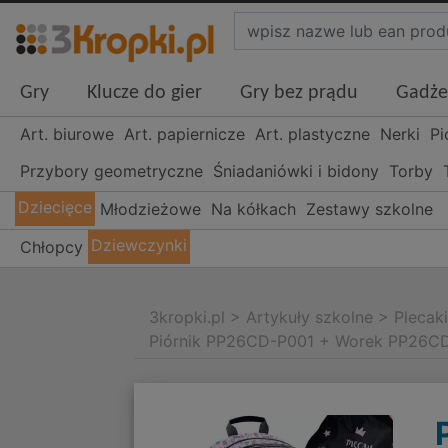
Gry
Klucze do gier
Gry bez prądu
Gadże
Art. biurowe
Art. papiernicze
Art. plastyczne
Nerki
Pi
Przybory geometryczne
Śniadaniówki i bidony
Torby
Dziecięce
Młodzieżowe
Na kółkach
Zestawy szkolne
Dziewczynki
Chłopcy
3kropki.pl
>
Artykuły szkolne
>
Plecak
Piórnik PP26CD-P001 + Worek PP26C