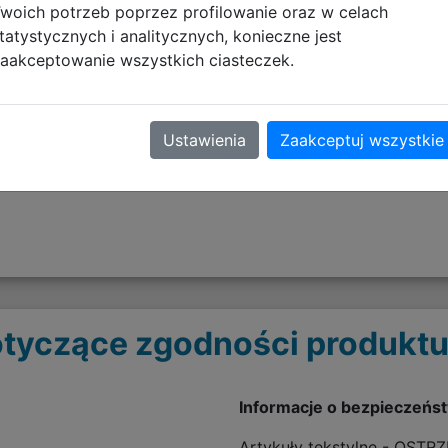
woich potrzeb poprzez profilowanie oraz w celach
tatystycznych i analitycznych, konieczne jest
aakceptowanie wszystkich ciasteczek.
plecy
Ustawienia
Zaakceptuj wszystkie
tyczące zgodności produktu
Informacje o bezpieczeńs
Artykuły tekstylne - OSTR