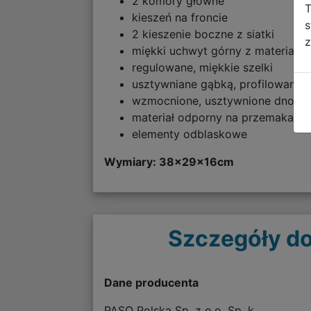
2 komory główne
T
kieszeń na froncie
s
2 kieszenie boczne z siatki
z
miękki uchwyt górny z materiału
regulowane, miękkie szelki
usztywniane gąbką, profilowane 
wzmocnione, usztywnione dno
materiał odporny na przemakanie
elementy odblaskowe
Wymiary: 38
x29x16cm
Szczegóły do
Dane producenta
PASO Polska Sp. z o.o. Sp. k.