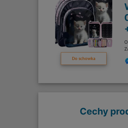
O
Z
Do schowka
Cechy pro