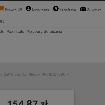
Koszyk
(
0
)
Logowanie
Rejestracja
Schowek
OG
ele
Pozostałe
Przybory do pisania
ny 3el White Cat Plecak PP26CD-090 +