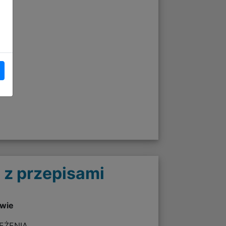
 z przepisami
twie
ZEŻENIA