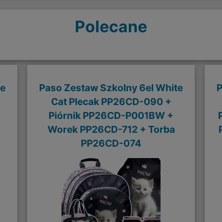
Polecane
te
Paso Zestaw Szkolny 6el White
P
Cat Plecak PP26CD-090 +
Piórnik PP26CD-P001BW +
Worek PP26CD-712 + Torba
PP26CD-074