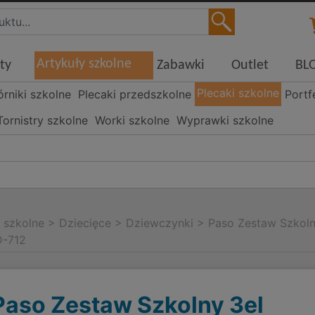
Artykuły szkolne
ty
Zabawki
Outlet
BL
Plecaki szkolne
órniki szkolne
Plecaki przedszkolne
Portf
Tornistry szkolne
Worki szkolne
Wyprawki szkolne
i szkolne
>
Dziecięce
>
Dziewczynki
>
Paso Zestaw Szkol
D-712
Paso Zestaw Szkolny 3el