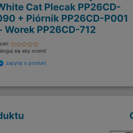
White Cat Plecak PP26CD-
090 + Piórnik PP26CD-P001
+ Worek PP26CD-712
ceń:
aloguj się aby ocenić
zapytaj o produkt
duktu