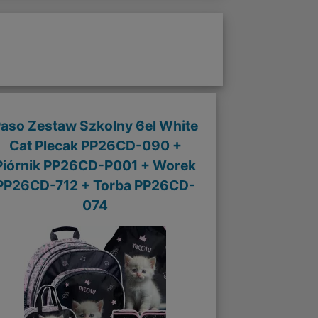
aso Zestaw Szkolny 6el White
Cat Plecak PP26CD-090 +
Piórnik PP26CD-P001 + Worek
PP26CD-712 + Torba PP26CD-
074