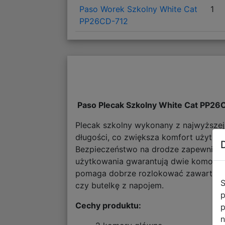
Paso Worek Szkolny White Cat
1
PP26CD-712
Paso Plecak Szkolny White Cat PP2
Plecak szkolny wykonany z najwyższej j
długości, co zwiększa komfort użytko
Bezpieczeństwo na drodze zapewniają 
użytkowania gwarantują dwie komory gł
pomaga dobrze rozlokować zawartość i
S
czy butelkę z napojem.
p
Cechy produktu:
p
n