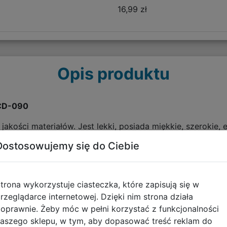
16,99 zł
Opis produktu
6CD-090
akości materiałów. Jest lekki, posiada miękkie, szerokie, 
wania. Usztywniane dno oraz plecy stanowią doskonałe pod
Dostosowujemy się do Ciebie
liczne elementy odblaskowe, które stanowią również dekor
ówne, kieszeń na froncie oraz dwie kieszenie boczne wyk
 utrzymać porządek w plecaku. Boczna elastyczna kieszon
trona wykorzystuje ciasteczka, które zapisują się w
rzeglądarce internetowej. Dzięki nim strona działa
oprawnie. Żeby móc w pełni korzystać z funkcjonalności
aszego sklepu, w tym, aby dopasować treść reklam do