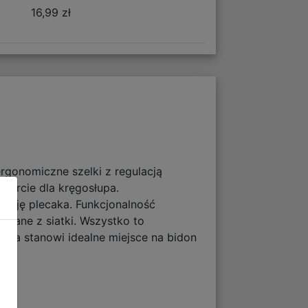
16,99 zł
ergonomiczne szelki z regulacją
parcie dla kręgosłupa.
ację plecaka. Funkcjonalność
onane z siatki. Wszystko to
ka stanowi idealne miejsce na bidon