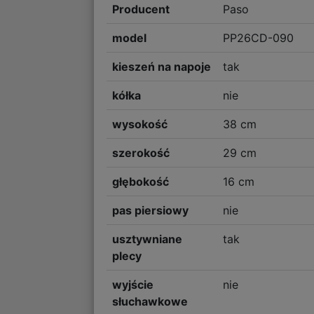
Producent
Paso
model
PP26CD-090
kieszeń na napoje
tak
kółka
nie
wysokość
38 cm
szerokość
29 cm
głębokość
16 cm
pas piersiowy
nie
usztywniane
tak
plecy
wyjście
nie
słuchawkowe