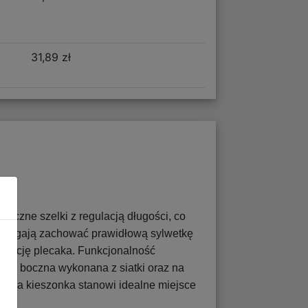
31,89 zł
omiczne szelki z regulacją długości, co
pomagają zachować prawidłową sylwetkę
korację plecaka. Funkcjonalność
zeń boczna wykonana z siatki oraz na
czna kieszonka stanowi idealne miejsce