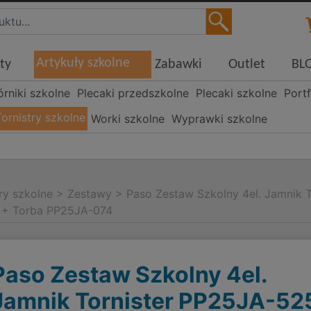
Artykuły szkolne
ty
Zabawki
Outlet
BL
órniki szkolne
Plecaki przedszkolne
Plecaki szkolne
Portf
Tornistry szkolne
Worki szkolne
Wyprawki szkolne
ry szkolne
>
Zestawy
>
Paso Zestaw Szkolny 4el. Jamnik 
+ Torba PP25JA-074
Paso Zestaw Szkolny 4el.
Jamnik Tornister PP25JA-52