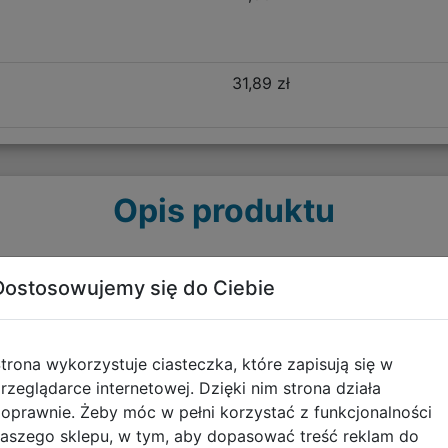
31,89 zł
Opis produktu
Dostosowujemy się do Ciebie
akości materiałów. Jest lekki, posiada miękkie, szerokie, ergon
znie wyprofilowane i usztywnione panelami gąbkowymi plecy 
trona wykorzystuje ciasteczka, które zapisują się w
niają liczne elementy odblaskowe, które stanowią również de
rzeglądarce internetowej. Dzięki nim strona działa
mykana na zamek z przegrodami, kieszeń na froncie oraz kies
oprawnie. Żeby móc w pełni korzystać z funkcjonalności
ować zawartość i utrzymać porządek w plecaku. Boczna elasty
aszego sklepu, w tym, aby dopasować treść reklam do