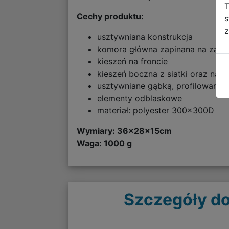
T
Cechy produktu:
s
z
usztywniana konstrukcja
komora główna zapinana na zame
kieszeń na froncie
kieszeń boczna z siatki oraz na 
usztywniane gąbką, profilowane 
elementy odblaskowe
materiał: polyester 300x300D
Wymiary:
36x28x15cm
Waga: 1000 g
Szczegóły do