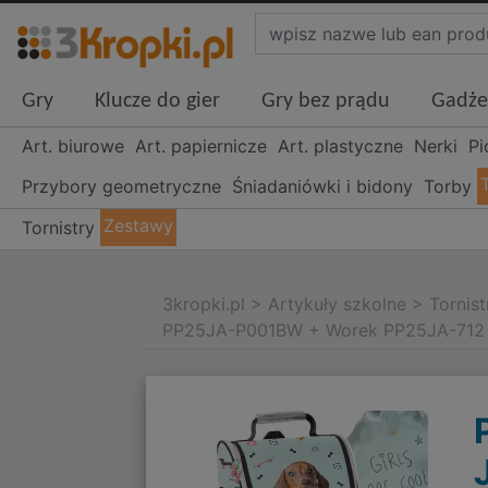
Gry
Klucze do gier
Gry bez prądu
Gadże
Art. biurowe
Art. papiernicze
Art. plastyczne
Nerki
Pi
Przybory geometryczne
Śniadaniówki i bidony
Torby
Zestawy
Tornistry
3kropki.pl
>
Artykuły szkolne
>
Tornist
PP25JA-P001BW + Worek PP25JA-712 