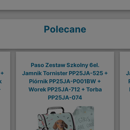
Polecane
Paso Zestaw Szkolny 6el.
 +
Jamnik Tornister PP25JA-525 +
J
k
Piórnik PP25JA-P001BW +
-
Worek PP25JA-712 + Torba
PP25JA-074