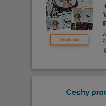
O
Do schowka
Z
Cechy pro