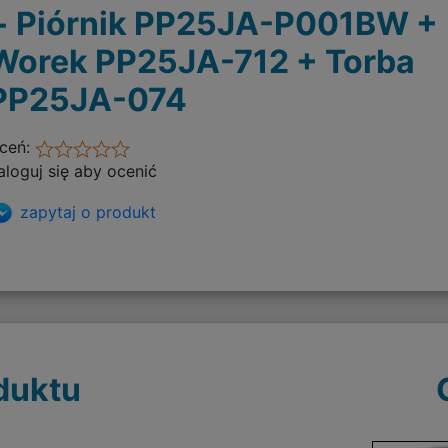
+ Piórnik PP25JA-P001BW +
Worek PP25JA-712 + Torba
PP25JA-074
ceń:
aloguj się aby ocenić
zapytaj o produkt
duktu