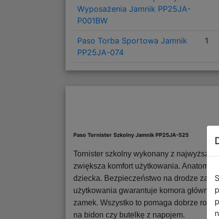
Wyposażenia Jamnik PP25JA-
P001BW
Paso Torba Sportowa Jamnik
1
PP25JA-074
Paso Tornister Szkolny Jamnik PP25JA-525
Tornister szkolny wykonany z najwyższej j
zwiększa komfort użytkowania. Anatomic
S
dziecka. Bezpieczeństwo na drodze zapew
p
użytkowania gwarantuje komora główna za
p
zamek. Wszystko to pomaga dobrze rozlok
n
na bidon czy butelkę z napojem.