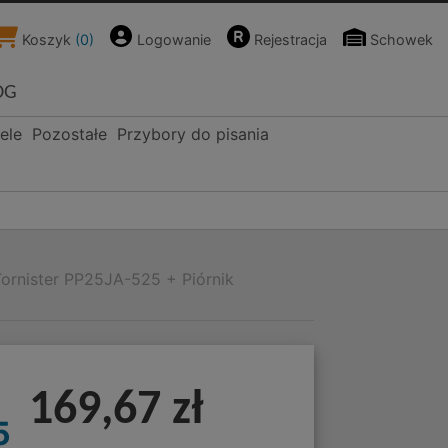
Koszyk
(
0
)
Logowanie
Rejestracja
Schowek
OG
ele
Pozostałe
Przybory do pisania
Tornister PP25JA-525 + Piórnik
169,67 zł
5