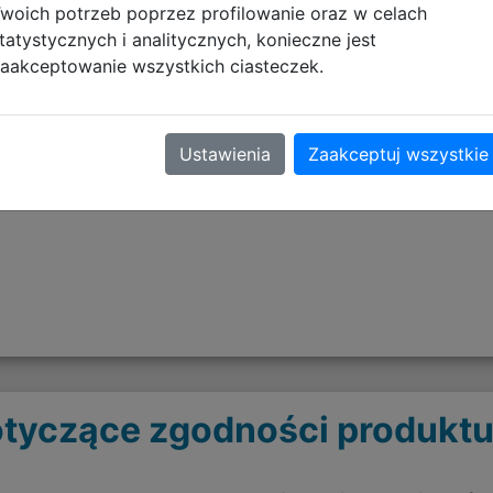
woich potrzeb poprzez profilowanie oraz w celach
tatystycznych i analitycznych, konieczne jest
aakceptowanie wszystkich ciasteczek.
k oraz przegrody wewnętrzne
Ustawienia
Zaakceptuj wszystkie
zamek
plecy
tyczące zgodności produktu