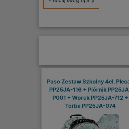
+ dodaj swoją opinię
Paso Zestaw Szkolny 4el. Plec
PP25JA-116 + Piórnik PP25JA
P001 + Worek PP25JA-712 +
Torba PP25JA-074