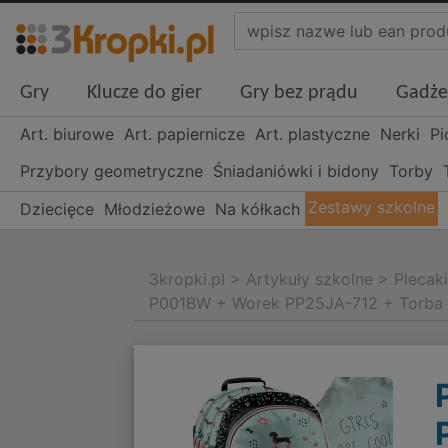
Gry
Klucze do gier
Gry bez prądu
Gadże
Art. biurowe
Art. papiernicze
Art. plastyczne
Nerki
Pi
Przybory geometryczne
Śniadaniówki i bidony
Torby
Zestawy szkolne
Dziecięce
Młodzieżowe
Na kółkach
3kropki.pl
>
Artykuły szkolne
>
Plecak
P001BW + Worek PP25JA-712 + Torba