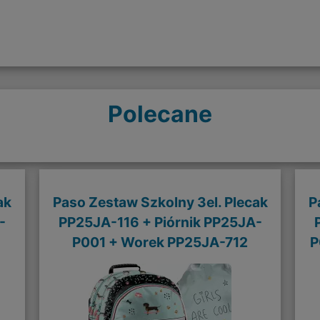
Polecane
ak
Paso Zestaw Szkolny 3el. Plecak
P
-
PP25JA-116 + Piórnik PP25JA-
P001 + Worek PP25JA-712
P