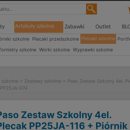
Artykuły szkolne
ty
Zabawki
Outlet
BL
Plecaki szkolne
órniki szkolne
Plecaki przedszkolne
Portf
Tornistry szkolne
Worki szkolne
Wyprawki szkolne
i szkolne
>
Zestawy szkolne
>
Paso Zestaw Szkolny 4el. P
 PP25JA-074
Paso Zestaw Szkolny 4el.
Plecak PP25JA-116 + Piórnik