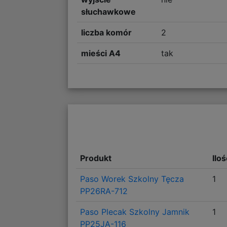
słuchawkowe
liczba komór
2
mieści A4
tak
Produkt
Ilo
Paso Worek Szkolny Tęcza
1
PP26RA-712
Paso Plecak Szkolny Jamnik
1
PP25JA-116