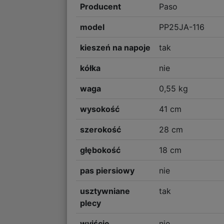
Producent
Paso
model
PP25JA-116
kieszeń na napoje
tak
kółka
nie
waga
0,55 kg
wysokość
41 cm
szerokość
28 cm
głębokość
18 cm
pas piersiowy
nie
usztywniane
tak
plecy
wyjście
nie