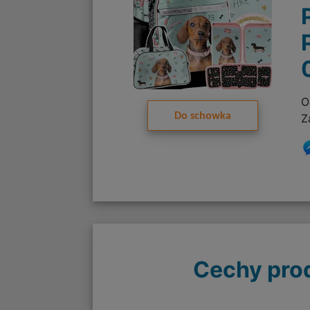
O
Do schowka
Z
Cechy pro