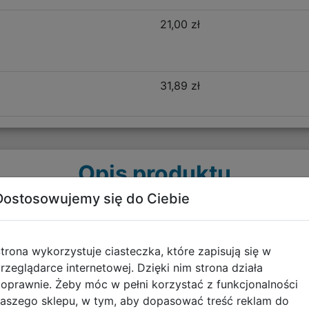
21,00 zł
31,89 zł
Opis produktu
Dostosowujemy się do Ciebie
akości materiałów. Jest lekki, posiada miękkie, szerokie, 
trona wykorzystuje ciasteczka, które zapisują się w
wania. Usztywniane dno oraz plecy stanowią doskonałe pod
rzeglądarce internetowej. Dzięki nim strona działa
liczne elementy odblaskowe, które stanowią również dekor
oprawnie. Żeby móc w pełni korzystać z funkcjonalności
główne oraz dwie kieszenie boczne wykonane z siatki. W
aszego sklepu, w tym, aby dopasować treść reklam do