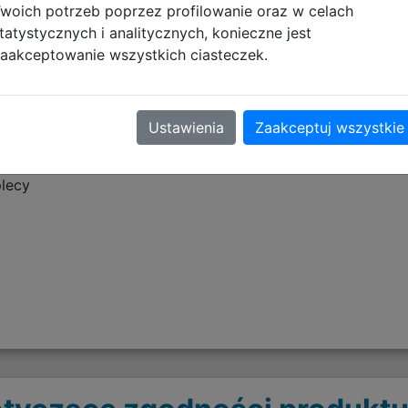
ku. Boczna elastyczna kieszonka stanowi idealne miejsce 
woich potrzeb poprzez profilowanie oraz w celach
tatystycznych i analitycznych, konieczne jest
aakceptowanie wszystkich ciasteczek.
Ustawienia
Zaakceptuj wszystkie
plecy
o