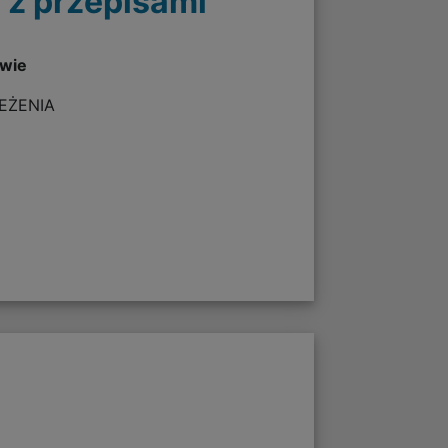
 z przepisami
twie
ZEŻENIA