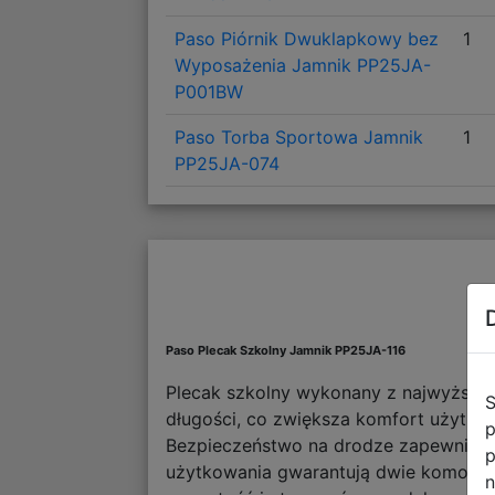
Paso Piórnik Dwuklapkowy bez
1
Wyposażenia Jamnik PP25JA-
P001BW
Paso Torba Sportowa Jamnik
1
PP25JA-074
Paso Plecak Szkolny Jamnik PP25JA-116
Plecak szkolny wykonany z najwyższej j
S
długości, co zwiększa komfort użytko
p
Bezpieczeństwo na drodze zapewniają 
p
użytkowania gwarantują dwie komory 
n