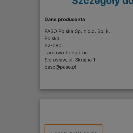
Szczegóły do
Dane producenta
PASO Polska Sp. z o.o. Sp. k.
Polska
62-080
Tarnowo Podgórne
Sierosław, ul. Skrajna 1
paso@paso.pl