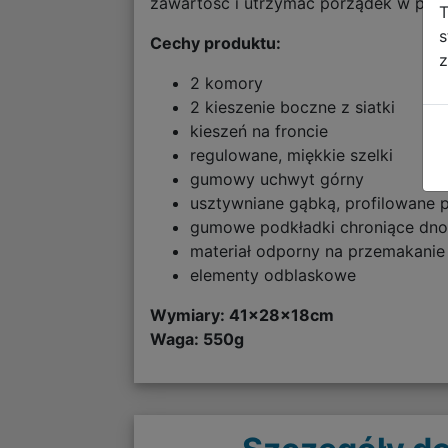
zawartość i utrzymać porządek w pleca
T
s
Cechy produktu:
z
2 komory
2 kieszenie boczne z siatki
kieszeń na froncie
regulowane, miękkie szelki
gumowy uchwyt górny
usztywniane gąbką, profilowane 
gumowe podkładki chroniące dn
materiał odporny na przemakanie
elementy odblaskowe
Wymiary: 41x28x18cm
Waga: 550g