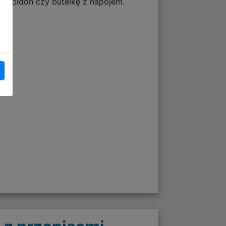
na bidon czy butelkę z napojem.