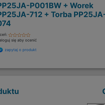
PP25JA-P001BW + Worek
PP25JA-712 + Torba PP25JA
074
ceń:
aloguj się aby ocenić
zapytaj o produkt
duktu