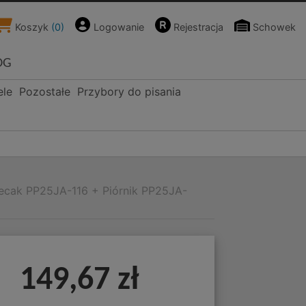
Koszyk
(
0
)
Logowanie
Rejestracja
Schowek
OG
ele
Pozostałe
Przybory do pisania
lecak PP25JA-116 + Piórnik PP25JA-
149,67 zł