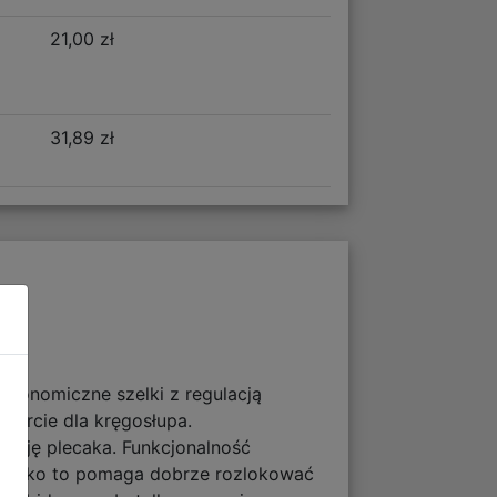
21,00 zł
31,89 zł
ergonomiczne szelki z regulacją
parcie dla kręgosłupa.
ację plecaka. Funkcjonalność
szystko to pomaga dobrze rozlokować