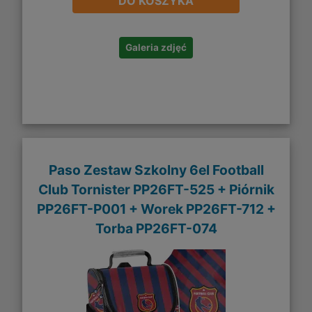
DO KOSZYKA
Galeria zdjęć
Paso Zestaw Szkolny 6el Football
Club Tornister PP26FT-525 + Piórnik
PP26FT-P001 + Worek PP26FT-712 +
Torba PP26FT-074