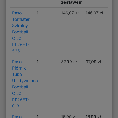
zestawem
Paso
1
146,07 zł
146,07 zł
Tornister
Szkolny
Football
Club
PP26FT-
525
Paso
1
37,99 zł
37,99 zł
Piórnik
Tuba
Usztywniona
Football
Club
PP26FT-
013
Paso
1
16,99 zł
16,99 zł