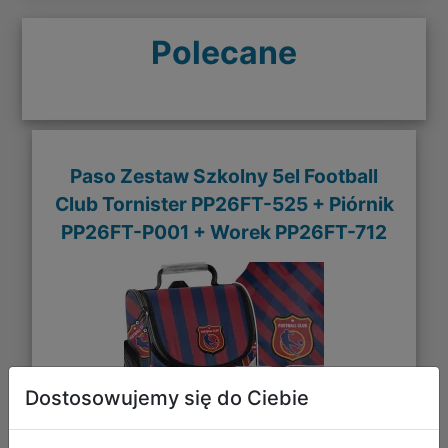
Polecane
Paso Zestaw Szkolny 5el Football
Club Tornister PP26FT-525 + Piórnik
PP26FT-P001 + Worek PP26FT-712
Dostosowujemy się do Ciebie