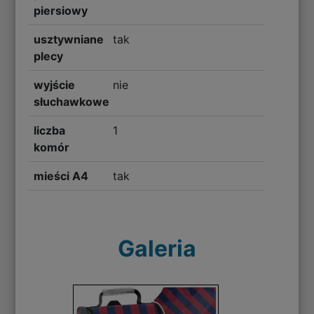
piersiowy
usztywniane
tak
plecy
wyjście
nie
słuchawkowe
liczba
1
komór
mieści A4
tak
Galeria