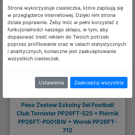
Strona wykorzystuje ciasteczka, które zapisują się
w przeglądarce internetowej. Dzięki nim strona
242,03 zł
działa poprawnie. Żeby móc w pełni korzystać z
funkcjonalności naszego sklepu, w tym, aby
DO KOSZYKA
dopasować treść reklam do Twoich potrzeb
poprzez profilowanie oraz w celach statystycznych
i analitycznych, konieczne jest zaakceptowanie
Galeria zdjęć
wszystkich ciasteczek.
Ustawienia
Zaakceptuj wszystkie
Paso Zestaw Szkolny 5el Football
Club Tornister PP26FT-525 + Piórnik
PP26FT-P001BW + Worek PP26FT-
712