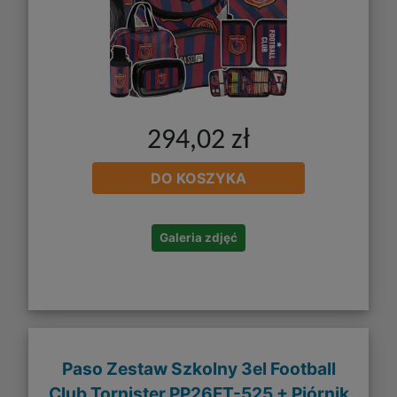
294,02 zł
DO KOSZYKA
Galeria zdjęć
Paso Zestaw Szkolny 3el Football
Club Tornister PP26FT-525 + Piórnik