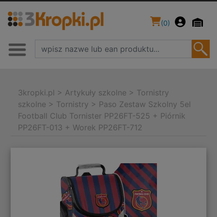
(
0
)
3kropki.pl
>
Artykuły szkolne
>
Tornistry
szkolne
>
Tornistry
>
Paso Zestaw Szkolny 5el
Football Club Tornister PP26FT-525 + Piórnik
PP26FT-013 + Worek PP26FT-712