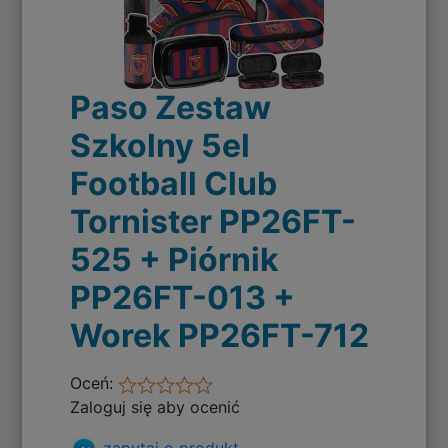
Paso Zestaw
Szkolny 5el
Football Club
Tornister PP26FT-
525 + Piórnik
PP26FT-013 +
Worek PP26FT-712
Oceń:
Zaloguj się aby ocenić
zapytaj o produkt