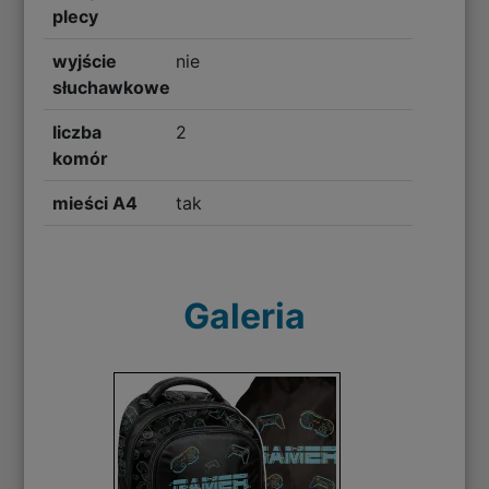
plecy
wyjście
nie
słuchawkowe
liczba
2
komór
mieści A4
tak
Galeria