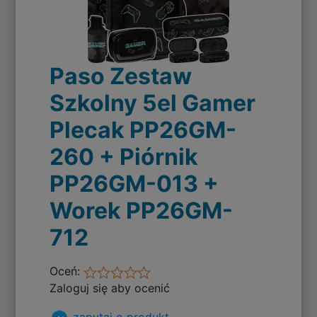
Paso Zestaw
Szkolny 5el Gamer
Plecak PP26GM-
260 + Piórnik
PP26GM-013 +
Worek PP26GM-
712
Oceń:
Zaloguj się aby ocenić
zapytaj o produkt