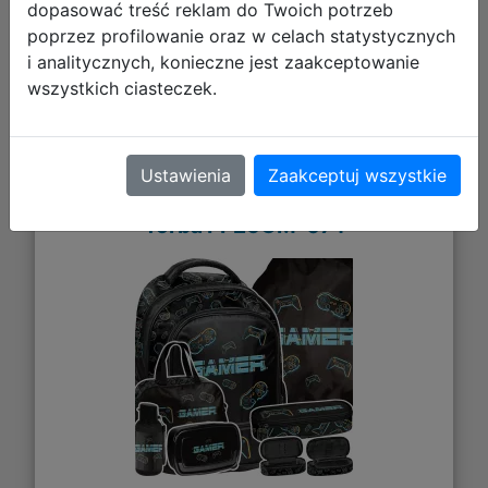
dopasować treść reklam do Twoich potrzeb
poprzez profilowanie oraz w celach statystycznych
i analitycznych, konieczne jest zaakceptowanie
wszystkich ciasteczek.
Paso Zestaw Szkolny 6el Gamer
Plecak PP26GM-260 + Piórnik
Ustawienia
Zaakceptuj wszystkie
PP26GM-013 + Worek PP26GM-712 +
Torba PP26GM-074