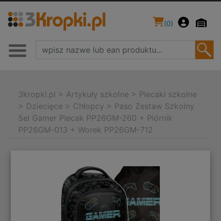
(
0
)
3kropki.pl
>
Artykuły szkolne
>
Plecaki szkolne
>
Dziecięce
>
Chłopcy
>
Paso Zestaw Szkolny
5el Gamer Plecak PP26GM-260 + Piórnik
PP26GM-013 + Worek PP26GM-712