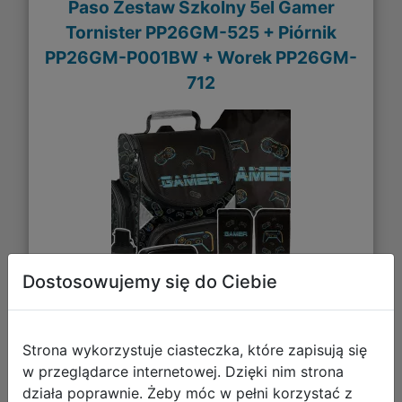
Paso Zestaw Szkolny 5el Gamer
Tornister PP26GM-525 + Piórnik
PP26GM-P001BW + Worek PP26GM-
712
Dostosowujemy się do Ciebie
226,03 zł
Strona wykorzystuje ciasteczka, które zapisują się
DO KOSZYKA
w przeglądarce internetowej. Dzięki nim strona
działa poprawnie. Żeby móc w pełni korzystać z