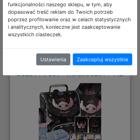
funkcjonalności naszego sklepu, w tym, aby
Galeria zdjęć
dopasować treść reklam do Twoich potrzeb
poprzez profilowanie oraz w celach statystycznych
i analitycznych, konieczne jest zaakceptowanie
wszystkich ciasteczek.
Paso Zestaw Szkolny 5el. Stitch Black
Ustawienia
Zaakceptuj wszystkie
Tornister DS26YY-525 + Piórnik
DS26YY-P001 + Worek DS26YY-712