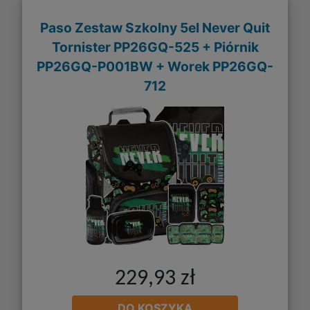
Paso Zestaw Szkolny 5el Never Quit
Tornister PP26GQ-525 + Piórnik
PP26GQ-P001BW + Worek PP26GQ-
712
229,93 zł
DO KOSZYKA