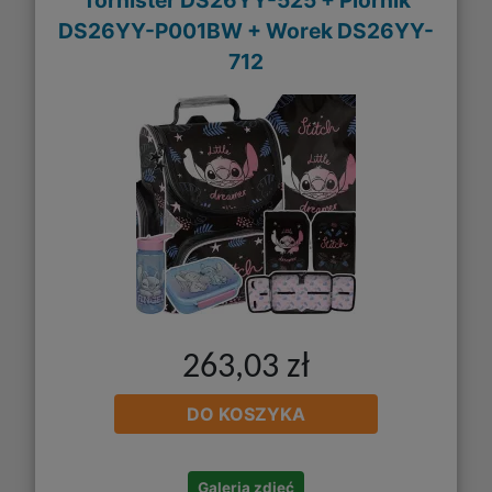
DS26YY-P001BW + Worek DS26YY-
712
263,03 zł
DO KOSZYKA
Galeria zdjęć