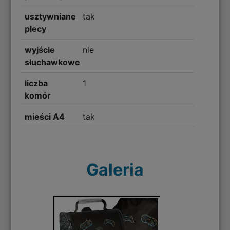
usztywniane
tak
plecy
wyjście
nie
słuchawkowe
liczba
1
komór
mieści A4
tak
Galeria