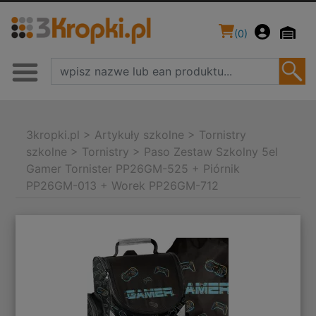
(
0
)
3kropki.pl
>
Artykuły szkolne
>
Tornistry
szkolne
>
Tornistry
>
Paso Zestaw Szkolny 5el
Gamer Tornister PP26GM-525 + Piórnik
PP26GM-013 + Worek PP26GM-712