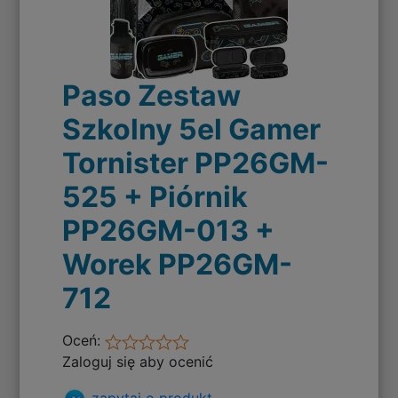
Paso Zestaw
Szkolny 5el Gamer
Tornister PP26GM-
525 + Piórnik
PP26GM-013 +
Worek PP26GM-
712
Oceń:
Zaloguj się aby ocenić
zapytaj o produkt