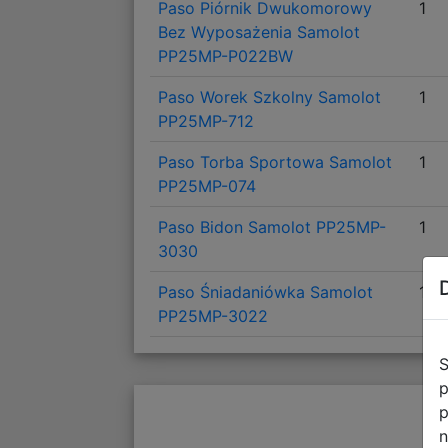
Paso Piórnik Dwukomorowy
1
Bez Wyposażenia Samolot
PP25MP-P022BW
Paso Worek Szkolny Samolot
1
PP25MP-712
Paso Torba Sportowa Samolot
1
PP25MP-074
Paso Bidon Samolot PP25MP-
1
3030
Paso Śniadaniówka Samolot
1
PP25MP-3022
S
p
p
n