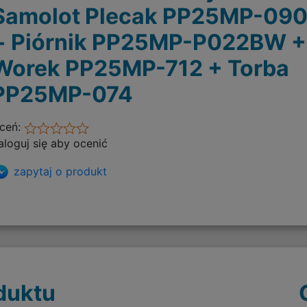
Samolot Plecak PP25MP-09
+ Piórnik PP25MP-P022BW +
Worek PP25MP-712 + Torba
PP25MP-074
ceń:
aloguj się aby ocenić
zapytaj o produkt
duktu