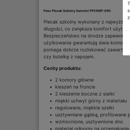
T
s
Paso Plecak Szkolny Samolot PP25MP-090
z
Plecak szkolny wykonany z najwyższej j
długości, co zwiększa komfort użytko
Bezpieczeństwo na drodze zapewniają 
użytkowania gwarantują dwie komory gł
pomaga dobrze rozlokować zawartość i
czy butelkę z napojem.
Cechy produktu:
2 komory główne
kieszeń na froncie
2 kieszenie boczne z siatki
miękki uchwyt górny z materiału
regulowane, miękkie szelki
usztywniane gąbką, profilowane 
wzmocnione, usztywnione dno
materiał odporny na przemakanie