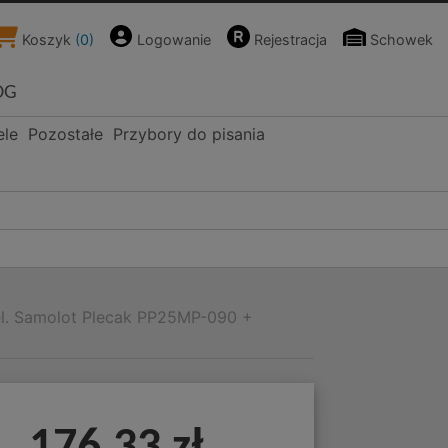
Koszyk
(
0
)
Logowanie
Rejestracja
Schowek
OG
ele
Pozostałe
Przybory do pisania
el. Samolot Plecak PP25MP-090 +