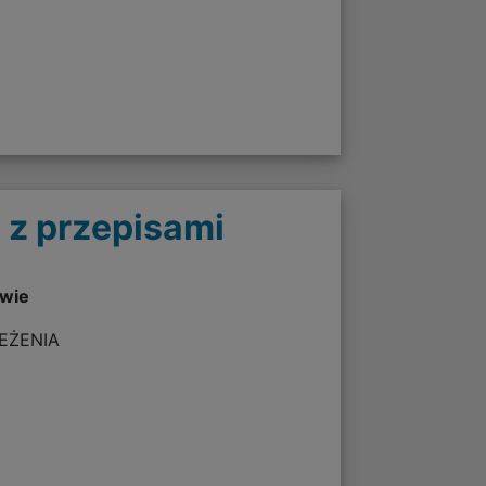
 z przepisami
twie
ZEŻENIA