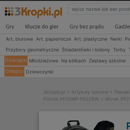
Gry
Klucze do gier
Gry bez prądu
Gadże
Art. biurowe
Art. papiernicze
Art. plastyczne
Nerki
Pi
Przybory geometryczne
Śniadaniówki i bidony
Torby
Dziecięce
Młodzieżowe
Na kółkach
Zestawy szkolne
Chłopcy
Dziewczynki
3kropki.pl
>
Artykuły szkolne
>
Plecak
Piórnik PP25MP-P022BW + Worek PP2