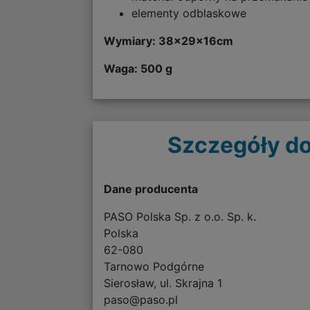
elementy odblaskowe
Wymiary: 38
x29x16cm
Waga: 500 g
Szczegóły do
Dane producenta
PASO Polska Sp. z o.o. Sp. k.
Polska
62-080
Tarnowo Podgórne
Sierosław, ul. Skrajna 1
paso@paso.pl