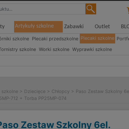
Artykuły szkolne
ty
Zabawki
Outlet
BL
Plecaki szkolne
órniki szkolne
Plecaki przedszkolne
Portf
Tornistry szkolne
Worki szkolne
Wyprawki szkolne
i szkolne
>
Dziecięce
>
Chłopcy
>
Paso Zestaw Szkolny 6
5MP-712 + Torba PP25MP-074
Paso Zestaw Szkolny 6el.