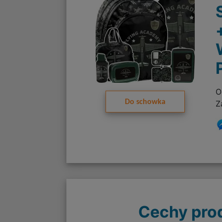
O
Do schowka
Z
Cechy pro