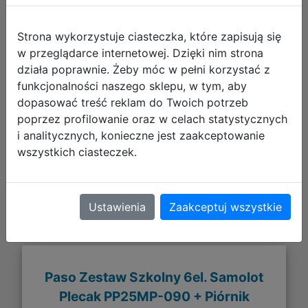
Strona wykorzystuje ciasteczka, które zapisują się
w przeglądarce internetowej. Dzięki nim strona
działa poprawnie. Żeby móc w pełni korzystać z
funkcjonalności naszego sklepu, w tym, aby
176,33 zł
dopasować treść reklam do Twoich potrzeb
poprzez profilowanie oraz w celach statystycznych
DO KOSZYKA
i analitycznych, konieczne jest zaakceptowanie
wszystkich ciasteczek.
Galeria zdjęć
Ustawienia
Zaakceptuj wszystkie
Paso Zestaw Szkolny 6el. Samolot
Plecak PP25MP-090 + Piórnik