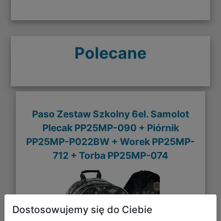
Polecane
Paso Zestaw Szkolny 6el. Samolot
Plecak PP25MP-090 + Piórnik
PP25MP-P022BW + Worek PP25MP-
712 + Torba PP25MP-074
Dostosowujemy się do Ciebie