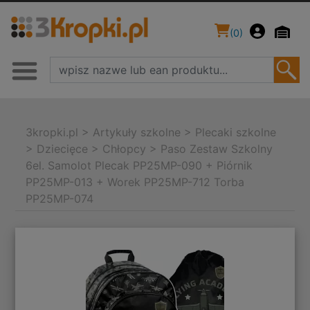
(
0
)
3kropki.pl
>
Artykuły szkolne
>
Plecaki szkolne
>
Dziecięce
>
Chłopcy
>
Paso Zestaw Szkolny
6el. Samolot Plecak PP25MP-090 + Piórnik
PP25MP-013 + Worek PP25MP-712 Torba
PP25MP-074