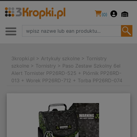
(
0
)
3kropki.pl
>
Artykuły szkolne
>
Tornistry
szkolne
>
Tornistry
>
Paso Zestaw Szkolny 6el
Alert Tornister PP26RD-525 + Piórnik PP26RD-
013 + Worek PP26RD-712 + Torba PP26RD-074