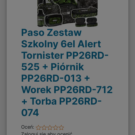
Paso Zestaw
Szkolny 6el Alert
Tornister PP26RD-
525 + Piórnik
PP26RD-013 +
Worek PP26RD-712
+ Torba PP26RD-
074
Oceń:
Zaloguj się aby ocenić