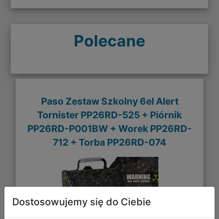
Polecane
Paso Zestaw Szkolny 6el Alert
Tornister PP26RD-525 + Piórnik
PP26RD-P001BW + Worek PP26RD-
712 + Torba PP26RD-074
Dostosowujemy się do Ciebie