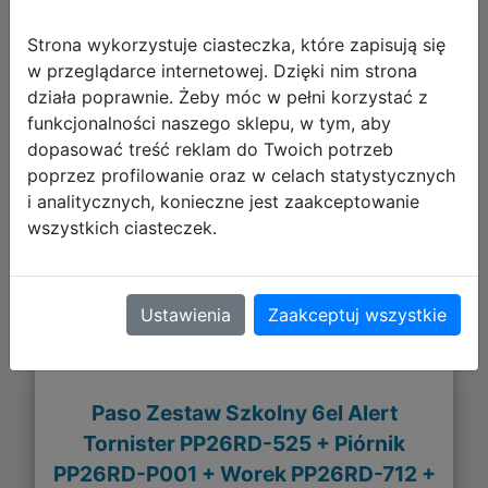
Strona wykorzystuje ciasteczka, które zapisują się
w przeglądarce internetowej. Dzięki nim strona
działa poprawnie. Żeby móc w pełni korzystać z
funkcjonalności naszego sklepu, w tym, aby
281,92 zł
dopasować treść reklam do Twoich potrzeb
poprzez profilowanie oraz w celach statystycznych
DO KOSZYKA
i analitycznych, konieczne jest zaakceptowanie
wszystkich ciasteczek.
Galeria zdjęć
Ustawienia
Zaakceptuj wszystkie
Paso Zestaw Szkolny 6el Alert
Tornister PP26RD-525 + Piórnik
PP26RD-P001 + Worek PP26RD-712 +