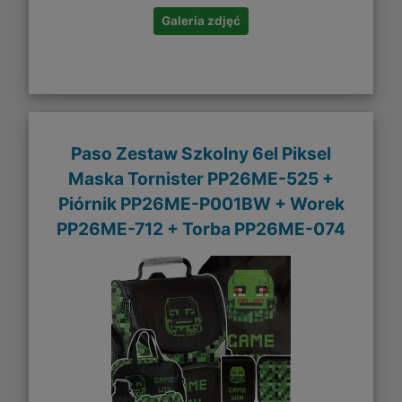
Galeria zdjęć
Paso Zestaw Szkolny 6el Piksel
Maska Tornister PP26ME-525 +
Piórnik PP26ME-P001BW + Worek
PP26ME-712 + Torba PP26ME-074