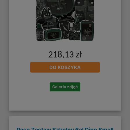
218,13 zł
DO KOSZYKA
Galeria zdjęć
Paso Zestaw Szkolny 6el Dino Small