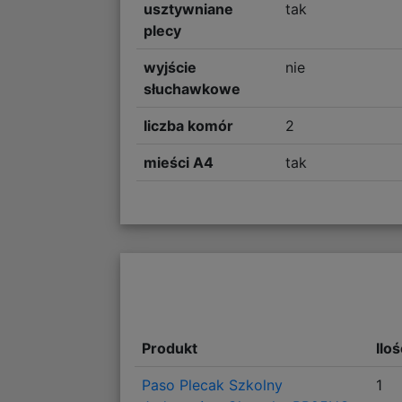
usztywniane
tak
plecy
wyjście
nie
słuchawkowe
liczba komór
2
mieści A4
tak
Produkt
Ilo
Paso Plecak Szkolny
1