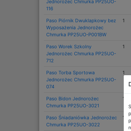
Jednorożec Chmurka PP25UO-
116
Paso Piórnik Dwuklapkowy bez
1
Wyposażenia Jednorożec
Chmurka PP25UO-P001BW
Paso Worek Szkolny
1
Jednorożec Chmurka PP25UO-
712
Paso Torba Sportowa
1
Jednorożec Chmurka PP25UO-
074
Paso Bidon Jednorożec
1
Chmurka PP25UO-3021
S
p
Paso Śniadaniówka Jednorożec
1
p
Chmurka PP25UO-3022
n