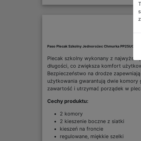
T
s
z
Paso Plecak Szkolny Jednorożec Chmurka PP25UO-11
Plecak szkolny wykonany z najwyższej j
długości, co zwiększa komfort użytko
Bezpieczeństwo na drodze zapewniają 
użytkowania gwarantują dwie komory 
zawartość i utrzymać porządek w pleca
Cechy produktu:
2 komory
2 kieszenie boczne z siatki
kieszeń na froncie
regulowane, miękkie szelki