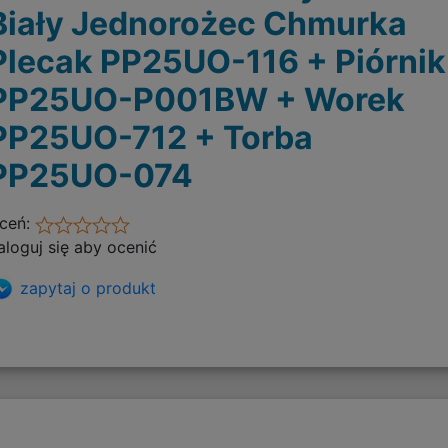
Biały Jednorożec Chmurka
Plecak PP25UO-116 + Piórnik
PP25UO-P001BW + Worek
PP25UO-712 + Torba
PP25UO-074
ceń:
aloguj się aby ocenić
zapytaj o produkt