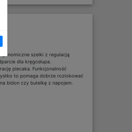
ergonomiczne szelki z regulacją
parcie dla kręgosłupa.
ację plecaka. Funkcjonalność
szystko to pomaga dobrze rozlokować
na bidon czy butelkę z napojem.