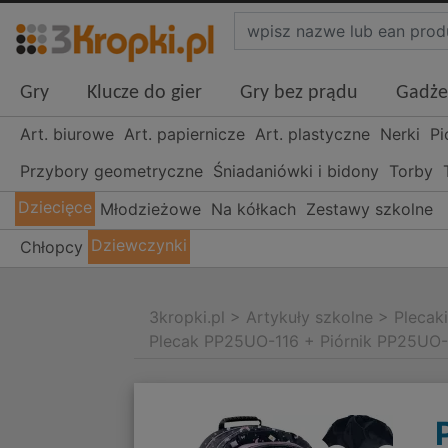
Gry
Klucze do gier
Gry bez prądu
Gadże
Art. biurowe
Art. papiernicze
Art. plastyczne
Nerki
Pi
Przybory geometryczne
Śniadaniówki i bidony
Torby
Dziecięce
Młodzieżowe
Na kółkach
Zestawy szkolne
Dziewczynki
Chłopcy
3kropki.pl
>
Artykuły szkolne
>
Plecak
Plecak PP25UO-116 + Piórnik PP25U