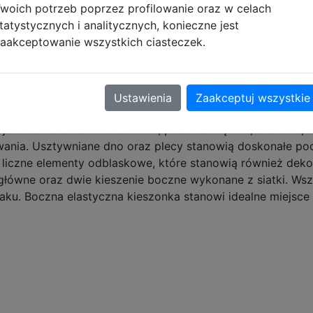
woich potrzeb poprzez profilowanie oraz w celach
tatystycznych i analitycznych, konieczne jest
aakceptowanie wszystkich ciasteczek.
Opis produktu
Ustawienia
Zaakceptuj wszystkie
6
akości materiałów. Jest lekki, posiada miękkie, szerokie, 
wania. Usztywniane dno oraz plecy stanowią doskonałe pod
liczne elementy odblaskowe, które stanowią również dekor
główne oraz dwie kieszenie boczne wykonane z siatki. W
ku. Boczna elastyczna kieszonka stanowi idealne miejsce 