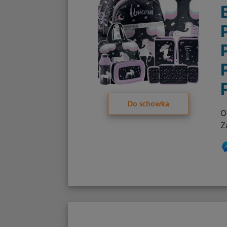
Do schowka
O
Z