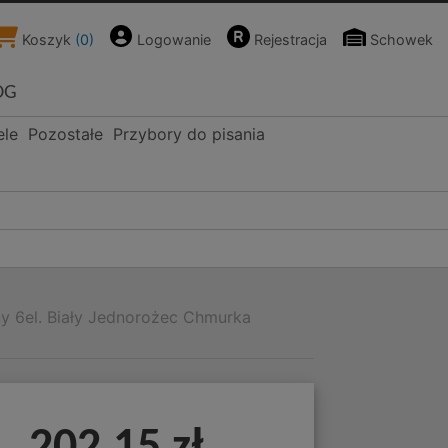
Koszyk
(
0
)
Logowanie
Rejestracja
Schowek
OG
ele
Pozostałe
Przybory do pisania
y 6el. Biały Jednorożec Chmurka