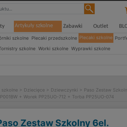
Artykuły szkolne
ty
Zabawki
Outlet
BL
Plecaki szkolne
órniki szkolne
Plecaki przedszkolne
Portf
Tornistry szkolne
Worki szkolne
Wyprawki szkolne
i szkolne
>
Dziecięce
>
Dziewczynki
>
Paso Zestaw Szkoln
O-P001BW + Worek PP25UO-712 + Torba PP25UO-074
Paso Zestaw Szkolny 6el.