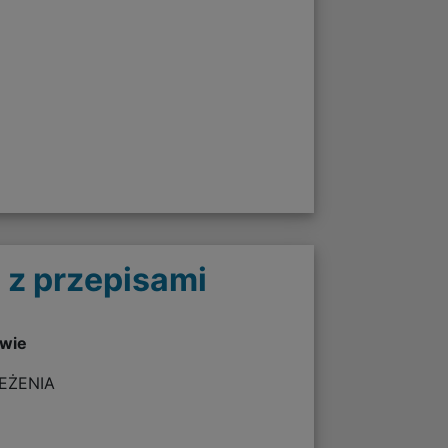
 z przepisami
twie
ZEŻENIA