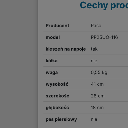
Cechy pro
Producent
Paso
model
PP25UO-116
kieszeń na napoje
tak
kółka
nie
waga
0,55 kg
wysokość
41 cm
szerokość
28 cm
głębokość
18 cm
pas piersiowy
nie