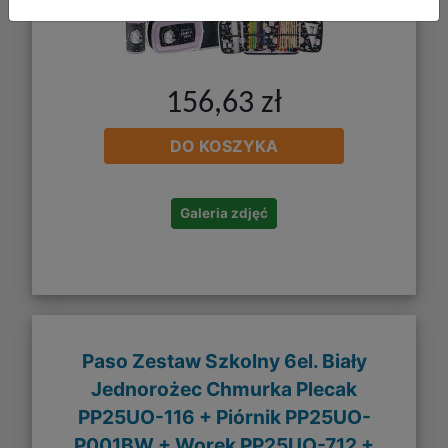
156,63 zł
DO KOSZYKA
Galeria zdjęć
Paso Zestaw Szkolny 6el. Biały
Jednorożec Chmurka Plecak
PP25UO-116 + Piórnik PP25UO-
P001BW + Worek PP25UO-712 +