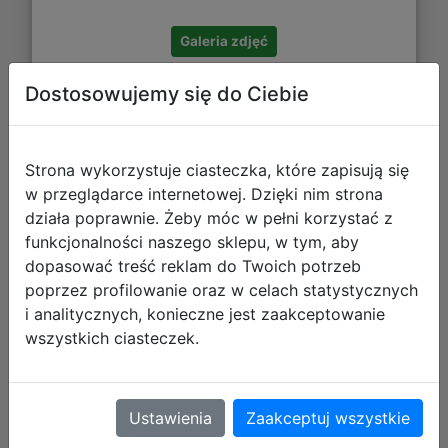
Galeria zdjęć
Dostosowujemy się do Ciebie
Strona wykorzystuje ciasteczka, które zapisują się
Paso Zestaw Szkolny Jednorożec
w przeglądarce internetowej. Dzięki nim strona
6el. Plecak PP24UR-090 + Piórnik
działa poprawnie. Żeby móc w pełni korzystać z
funkcjonalności naszego sklepu, w tym, aby
PP24UR-P001 + Worek PP24UR-712 +
dopasować treść reklam do Twoich potrzeb
Torba PP24UR-074
poprzez profilowanie oraz w celach statystycznych
i analitycznych, konieczne jest zaakceptowanie
wszystkich ciasteczek.
Ustawienia
Zaakceptuj wszystkie