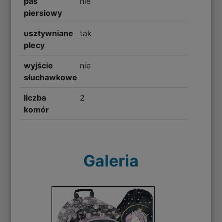
pas
nie
piersiowy
usztywniane
tak
plecy
wyjście
nie
słuchawkowe
liczba
2
komór
Galeria