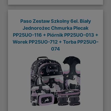
Paso Zestaw Szkolny 6el. Biały
Jednorożec Chmurka Plecak
PP25UO-116 + Piórnik PP25UO-013 +
Worek PP25UO-712 + Torba PP25UO-
074