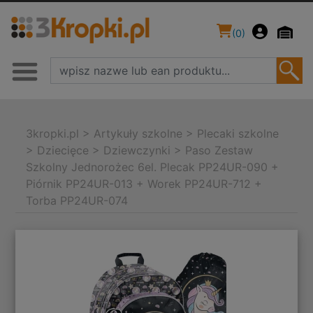
(
0
)
3kropki.pl
>
Artykuły szkolne
>
Plecaki szkolne
>
Dziecięce
>
Dziewczynki
>
Paso Zestaw
Szkolny Jednorożec 6el. Plecak PP24UR-090 +
Piórnik PP24UR-013 + Worek PP24UR-712 +
Torba PP24UR-074