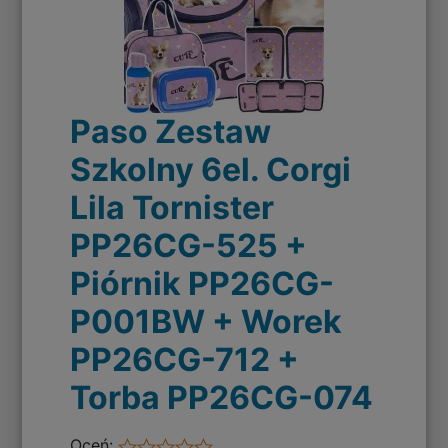
Paso Zestaw
Szkolny 6el. Corgi
Lila Tornister
PP26CG-525 +
Piórnik PP26CG-
P001BW + Worek
PP26CG-712 +
Torba PP26CG-074
Oceń: