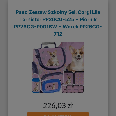
Paso Zestaw Szkolny 5el. Corgi Lila
Tornister PP26CG-525 + Piórnik
PP26CG-P001BW + Worek PP26CG-
712
226,03 zł