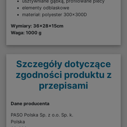
usztywniane gąbką, profilowane plecy
elementy odblaskowe
materiał: polyester 300x300D
Wymiary:
36x28x15cm
Waga: 1000 g
Szczegóły dotyczące
zgodności produktu z
przepisami
Dane producenta
PASO Polska Sp. z o.o. Sp. k.
Polska