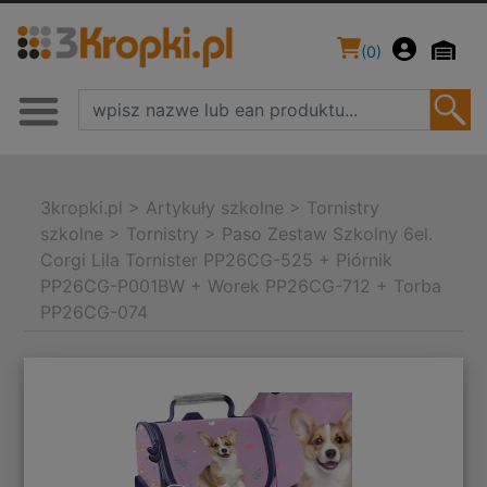
(
0
)
3kropki.pl
>
Artykuły szkolne
>
Tornistry
szkolne
>
Tornistry
>
Paso Zestaw Szkolny 6el.
Corgi Lila Tornister PP26CG-525 + Piórnik
PP26CG-P001BW + Worek PP26CG-712 + Torba
PP26CG-074