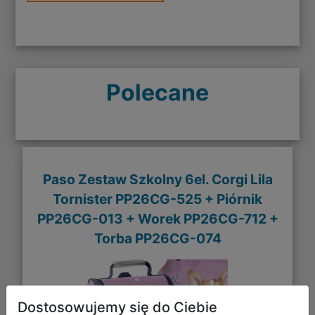
Polecane
Paso Zestaw Szkolny 6el. Corgi Lila
Tornister PP26CG-525 + Piórnik
PP26CG-013 + Worek PP26CG-712 +
Torba PP26CG-074
Dostosowujemy się do Ciebie