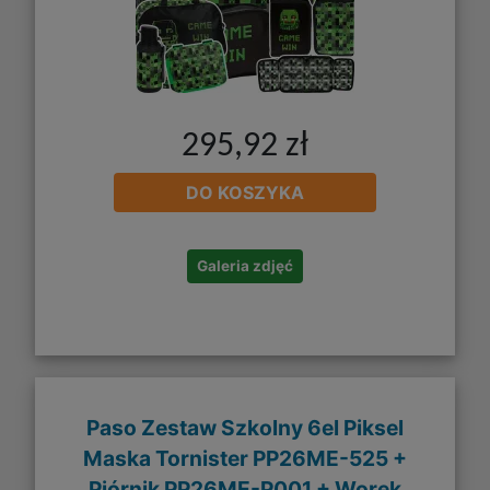
295,92 zł
DO KOSZYKA
Galeria zdjęć
Paso Zestaw Szkolny 6el Piksel
Maska Tornister PP26ME-525 +
Piórnik PP26ME-P001 + Worek