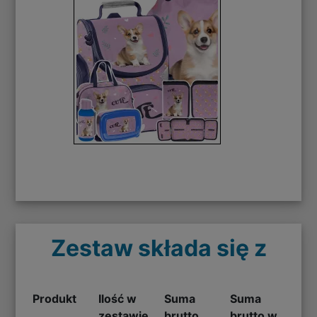
Zestaw składa się z
Produkt
Ilość w
Suma
Suma
zestawie
brutto
brutto w