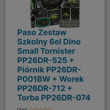
Paso Zestaw
Szkolny 6el Dino
Small Tornister
PP26DR-525 +
Piórnik PP26DR-
P001BW + Worek
PP26DR-712 +
Torba PP26DR-074
Oceń: