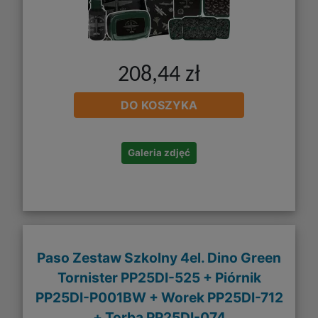
208,44 zł
DO KOSZYKA
Galeria zdjęć
Paso Zestaw Szkolny 4el. Dino Green
Tornister PP25DI-525 + Piórnik
PP25DI-P001BW + Worek PP25DI-712
+ Torba PP25DI-074