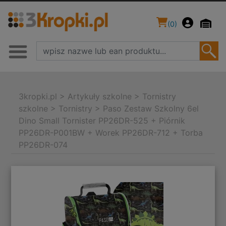
(
0
)
3kropki.pl
>
Artykuły szkolne
>
Tornistry
szkolne
>
Tornistry
>
Paso Zestaw Szkolny 6el
Dino Small Tornister PP26DR-525 + Piórnik
PP26DR-P001BW + Worek PP26DR-712 + Torba
PP26DR-074