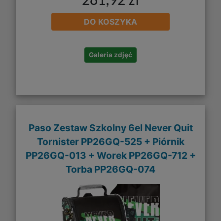
281,92 zł
DO KOSZYKA
Galeria zdjęć
Paso Zestaw Szkolny 6el Never Quit
Tornister PP26GQ-525 + Piórnik
PP26GQ-013 + Worek PP26GQ-712 +
Torba PP26GQ-074