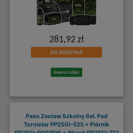
281,92 zł
DO KOSZYKA
Galeria zdjęć
Paso Zestaw Szkolny 6el. Pad
Tornister PP25GI-525 + Piórnik
PP25GI-P001BW + Worek PP25GI-712