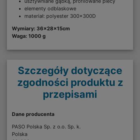
usztywniane gąbką, profilowane plecy
elementy odblaskowe
materiał: polyester 300x300D
Wymiary:
36x28x15cm
Waga: 1000 g
Szczegóły dotyczące
zgodności produktu z
przepisami
Dane producenta
PASO Polska Sp. z o.o. Sp. k.
Polska