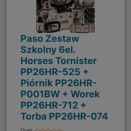
Paso Zestaw
Szkolny 6el.
Horses Tornister
PP26HR-525 +
Piórnik PP26HR-
P001BW + Worek
PP26HR-712 +
Torba PP26HR-074
Oceń: