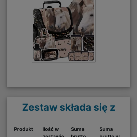
Zestaw składa się z
Produkt
Ilość w
Suma
Suma
zestawie
brutto
brutto w