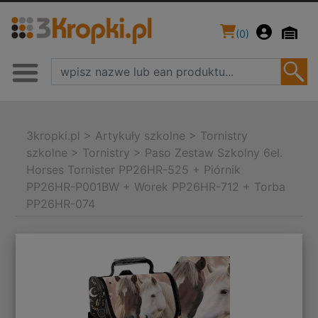
(
0
)
3kropki.pl
>
Artykuły szkolne
>
Tornistry
szkolne
>
Tornistry
>
Paso Zestaw Szkolny 6el.
Horses Tornister PP26HR-525 + Piórnik
PP26HR-P001BW + Worek PP26HR-712 + Torba
PP26HR-074