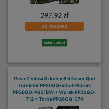
297,92 zł
DO KOSZYKA
Galeria zdjęć
Paso Zestaw Szkolny 6el Never Quit
Tornister PP26GQ-525 + Piórnik
PP26GQ-P001BW + Worek PP26GQ-
712 + Torba PP26GQ-074