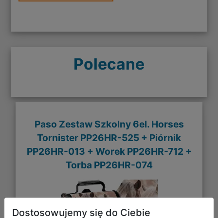
Polecane
Paso Zestaw Szkolny 6el. Horses
Tornister PP26HR-525 + Piórnik
PP26HR-013 + Worek PP26HR-712 +
Torba PP26HR-074
Dostosowujemy się do Ciebie