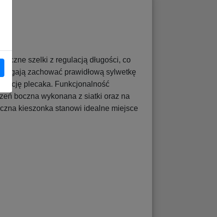
omiczne szelki z regulacją długości, co
pomagają zachować prawidłową sylwetkę
korację plecaka. Funkcjonalność
zeń boczna wykonana z siatki oraz na
czna kieszonka stanowi idealne miejsce