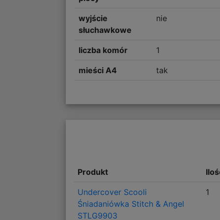
wyjście
nie
słuchawkowe
liczba komór
1
mieści A4
tak
Produkt
Ilo
Undercover Scooli
1
Śniadaniówka Stitch & Angel
STLG9903