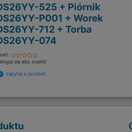
DS26YY-525 + Piórnik
DS26YY-P001 + Worek
DS26YY-712 + Torba
DS26YY-074
ceń:
aloguj się aby ocenić
zapytaj o produkt
duktu