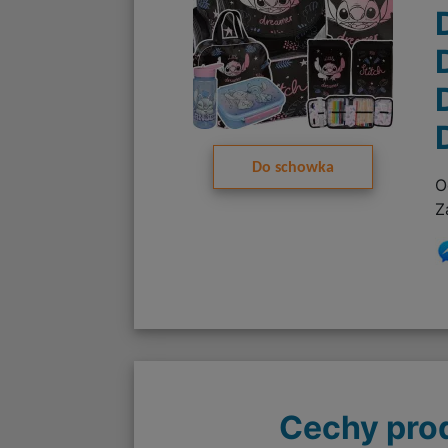
Do schowka
O
Z
Cechy pro