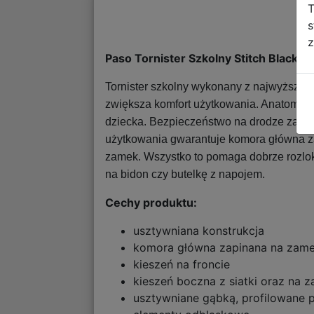
T
s
z
Paso Tornister Szkolny Stitch Black
Tornister szkolny wykonany z najwyższej j
zwiększa komfort użytkowania. Anatomic
dziecka. Bezpieczeństwo na drodze zapew
użytkowania gwarantuje komora główna za
zamek. Wszystko to pomaga dobrze rozlok
na bidon czy butelkę z napojem.
Cechy produktu:
usztywniana konstrukcja
komora główna zapinana na zame
kieszeń na froncie
kieszeń boczna z siatki oraz na 
usztywniane gąbką, profilowane 