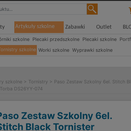
Artykuły szkolne
ty
Zabawki
Outlet
BL
órniki szkolne
Plecaki przedszkolne
Plecaki szkolne
Portf
Tornistry szkolne
Worki szkolne
Wyprawki szkolne
ry szkolne
>
Tornistry
>
Paso Zestaw Szkolny 6el. Stitch B
 Torba DS26YY-074
Paso Zestaw Szkolny 6el.
Stitch Black Tornister