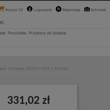
Koszyk
(
0
)
Logowanie
Rejestracja
Schowek
OG
ele
Pozostałe
Przybory do pisania
lack Tornister DS26YY-525 + Piórnik
331,02 zł