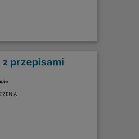
 z przepisami
twie
ZEŻENIA