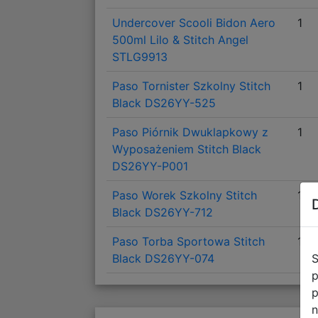
Undercover Scooli Bidon Aero
1
500ml Lilo & Stitch Angel
STLG9913
Paso Tornister Szkolny Stitch
1
Black DS26YY-525
Paso Piórnik Dwuklapkowy z
1
Wyposażeniem Stitch Black
DS26YY-P001
Paso Worek Szkolny Stitch
1
Black DS26YY-712
Paso Torba Sportowa Stitch
1
S
Black DS26YY-074
p
p
n