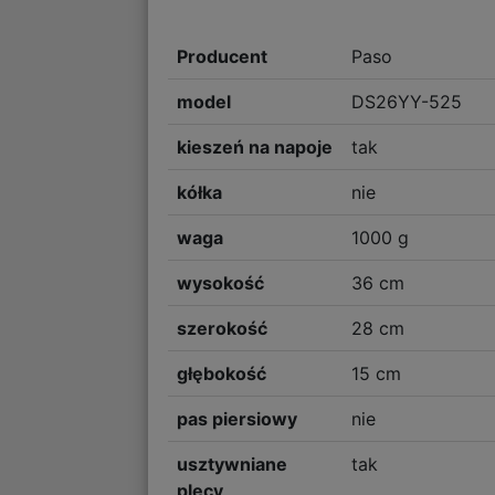
Producent
Paso
model
DS26YY-525
kieszeń na napoje
tak
kółka
nie
waga
1000 g
wysokość
36 cm
szerokość
28 cm
głębokość
15 cm
pas piersiowy
nie
usztywniane
tak
plecy