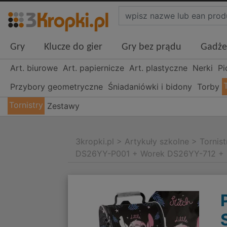
Gry
Klucze do gier
Gry bez prądu
Gadże
Art. biurowe
Art. papiernicze
Art. plastyczne
Nerki
Pi
Przybory geometryczne
Śniadaniówki i bidony
Torby
Tornistry
Zestawy
3kropki.pl
>
Artykuły szkolne
>
Tornist
DS26YY-P001 + Worek DS26YY-712 +