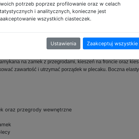
Opis produktu
woich potrzeb poprzez profilowanie oraz w celach
tatystycznych i analitycznych, konieczne jest
aakceptowanie wszystkich ciasteczek.
 DS26YY-525
akości materiałów. Jest lekki, posiada miękkie, szerokie, ergon
Ustawienia
Zaakceptuj wszystkie
znie wyprofilowane i usztywnione panelami gąbkowymi plecy 
niają liczne elementy odblaskowe, które stanowią również de
mykana na zamek z przegrodami, kieszeń na froncie oraz kies
ować zawartość i utrzymać porządek w plecaku. Boczna elasty
k oraz przegrody wewnętrzne
zamek
plecy