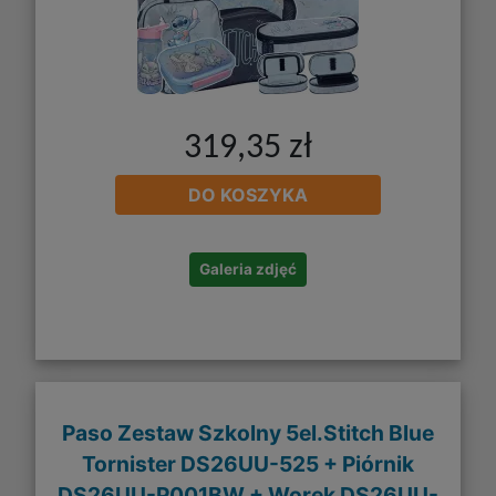
319,35 zł
DO KOSZYKA
Galeria zdjęć
Paso Zestaw Szkolny 5el.Stitch Blue
Tornister DS26UU-525 + Piórnik
DS26UU-P001BW + Worek DS26UU-