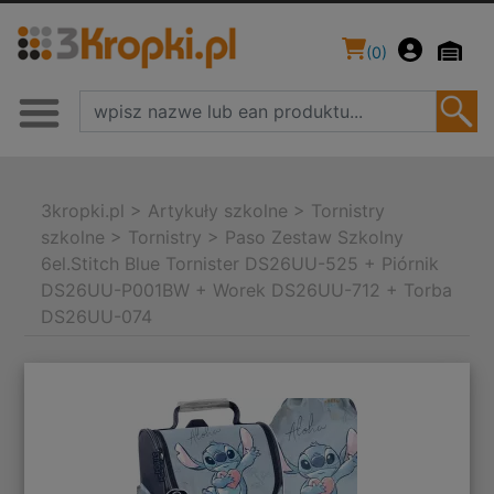
(
0
)
3kropki.pl
>
Artykuły szkolne
>
Tornistry
szkolne
>
Tornistry
>
Paso Zestaw Szkolny
6el.Stitch Blue Tornister DS26UU-525 + Piórnik
DS26UU-P001BW + Worek DS26UU-712 + Torba
DS26UU-074