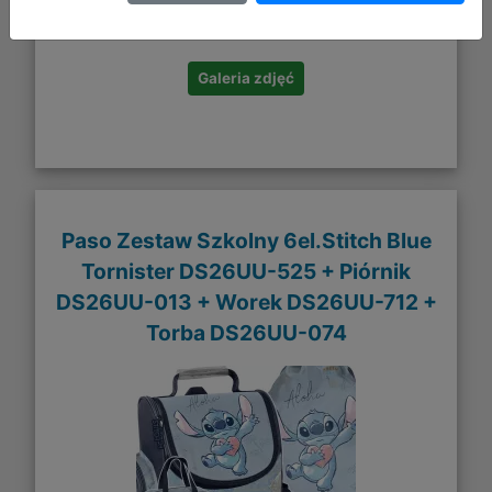
DO KOSZYKA
Galeria zdjęć
Paso Zestaw Szkolny 6el.Stitch Blue
Tornister DS26UU-525 + Piórnik
DS26UU-013 + Worek DS26UU-712 +
Torba DS26UU-074