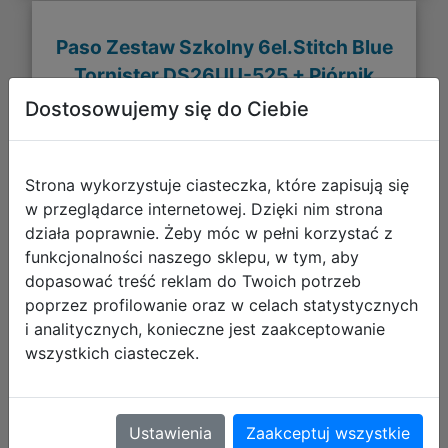
Paso Zestaw Szkolny 6el.Stitch Blue
Tornister DS26UU-525 + Piórnik
DS26UU-P001 + Worek DS26UU-712
Dostosowujemy się do Ciebie
+ Torba DS26UU-074
Strona wykorzystuje ciasteczka, które zapisują się
w przeglądarce internetowej. Dzięki nim strona
działa poprawnie. Żeby móc w pełni korzystać z
funkcjonalności naszego sklepu, w tym, aby
dopasować treść reklam do Twoich potrzeb
poprzez profilowanie oraz w celach statystycznych
i analitycznych, konieczne jest zaakceptowanie
wszystkich ciasteczek.
327,35 zł
Ustawienia
Zaakceptuj wszystkie