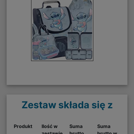
Zestaw składa się z
Produkt
Ilość w
Suma
Suma
zestawie
brutto
brutto w