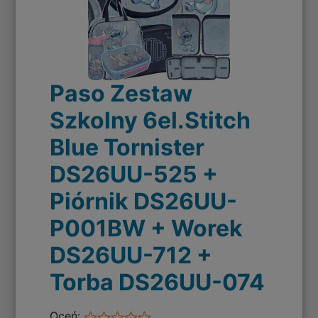
Paso Zestaw
Szkolny 6el.Stitch
Blue Tornister
DS26UU-525 +
Piórnik DS26UU-
P001BW + Worek
DS26UU-712 +
Torba DS26UU-074
Oceń: