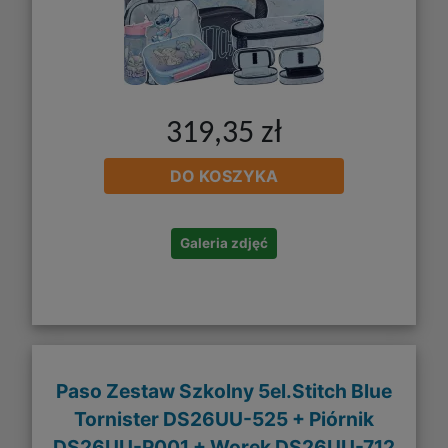
319,35 zł
DO KOSZYKA
Galeria zdjęć
Paso Zestaw Szkolny 5el.Stitch Blue
Tornister DS26UU-525 + Piórnik
DS26UU-P001 + Worek DS26UU-712