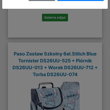
DO KOSZYKA
Galeria zdjęć
Paso Zestaw Szkolny 6el.Stitch Blue
Tornister DS26UU-525 + Piórnik
DS26UU-013 + Worek DS26UU-712 +
Torba DS26UU-074