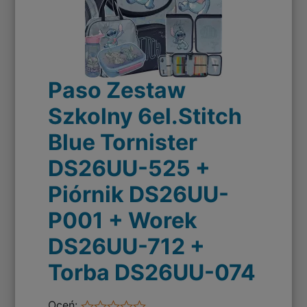
Paso Zestaw
Szkolny 6el.Stitch
Blue Tornister
DS26UU-525 +
Piórnik DS26UU-
P001 + Worek
DS26UU-712 +
Torba DS26UU-074
Oceń: