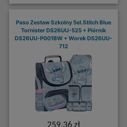
Paso Zestaw Szkolny 5el.Stitch Blue
Tornister DS26UU-525 + Piórnik
DS26UU-P001BW + Worek DS26UU-
712
259,36 zł