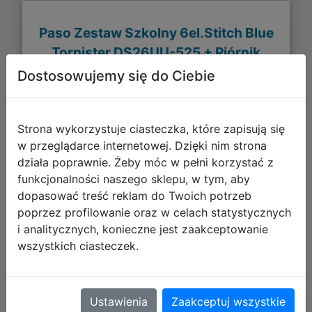
Paso Zestaw Szkolny 6el.Stitch Blue
Tornister DS26UU-525 + Piórnik
DS26UU-P001BW + Worek DS26UU-
Dostosowujemy się do Ciebie
712 + Torba DS26UU-074
Strona wykorzystuje ciasteczka, które zapisują się
w przeglądarce internetowej. Dzięki nim strona
działa poprawnie. Żeby móc w pełni korzystać z
funkcjonalności naszego sklepu, w tym, aby
dopasować treść reklam do Twoich potrzeb
poprzez profilowanie oraz w celach statystycznych
i analitycznych, konieczne jest zaakceptowanie
wszystkich ciasteczek.
311,35 zł
Ustawienia
Zaakceptuj wszystkie