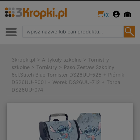
(
0
)
3kropki.pl
>
Artykuły szkolne
>
Tornistry
szkolne
>
Tornistry
>
Paso Zestaw Szkolny
6el.Stitch Blue Tornister DS26UU-525 + Piórnik
DS26UU-P001 + Worek DS26UU-712 + Torba
DS26UU-074