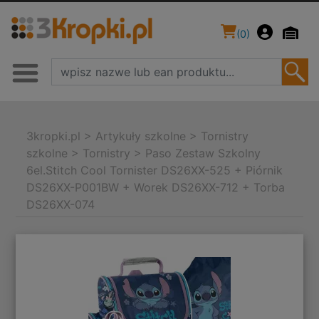
(
0
)
3kropki.pl
>
Artykuły szkolne
>
Tornistry
szkolne
>
Tornistry
>
Paso Zestaw Szkolny
6el.Stitch Cool Tornister DS26XX-525 + Piórnik
DS26XX-P001BW + Worek DS26XX-712 + Torba
DS26XX-074