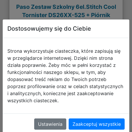
Paso Zestaw Szkolny 6el.Stitch Cool
Tornister DS26XX-525 + Piórnik
DS26XX-013 + Worek DS26XX-712 +
Dostosowujemy się do Ciebie
Torba DS26XX-074
Strona wykorzystuje ciasteczka, które zapisują się
w przeglądarce internetowej. Dzięki nim strona
działa poprawnie. Żeby móc w pełni korzystać z
funkcjonalności naszego sklepu, w tym, aby
dopasować treść reklam do Twoich potrzeb
poprzez profilowanie oraz w celach statystycznych
i analitycznych, konieczne jest zaakceptowanie
wszystkich ciasteczek.
302,92 zł
Ustawienia
Zaakceptuj wszystkie
DO KOSZYKA