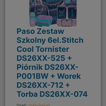
Paso Zestaw
Szkolny 6el.Stitch
Cool Tornister
DS26XX-525 +
Piórnik DS26XX-
P001BW + Worek
DS26XX-712 +
Torba DS26XX-074
Oceń: