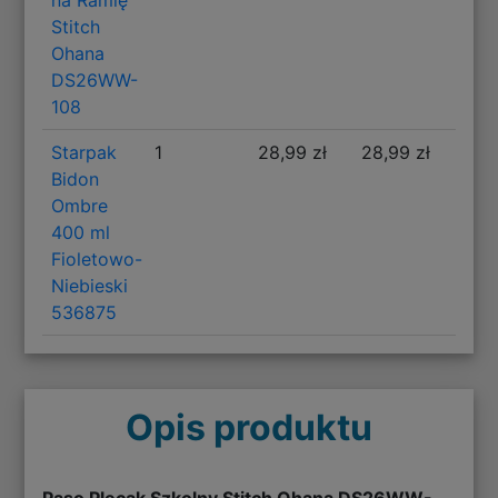
Stitch
Ohana
DS26WW-
108
Starpak
1
28,99 zł
28,99 zł
Bidon
Ombre
400 ml
Fioletowo-
Niebieski
536875
Opis produktu
Paso Plecak Szkolny Stitch Ohana DS26WW-