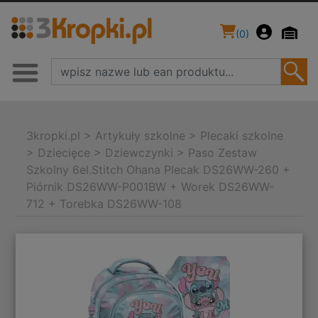
(
0
)
3kropki.pl
>
Artykuły szkolne
>
Plecaki szkolne
>
Dziecięce
>
Dziewczynki
>
Paso Zestaw
Szkolny 6el.Stitch Ohana Plecak DS26WW-260 +
Piórnik DS26WW-P001BW + Worek DS26WW-
712 + Torebka DS26WW-108