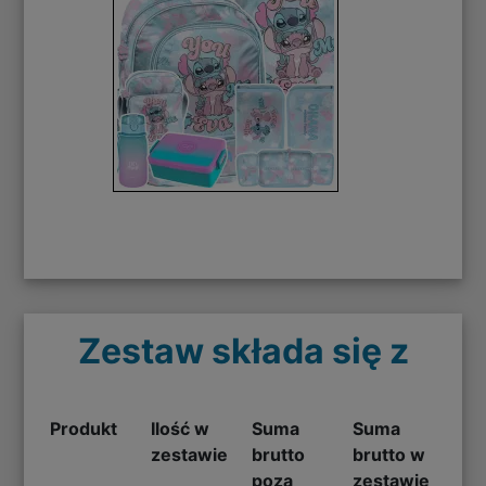
Zestaw składa się z
Produkt
Ilość w
Suma
Suma
zestawie
brutto
brutto w
poza
zestawie