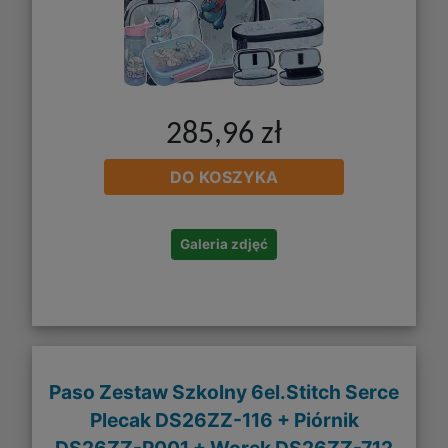
285,96 zł
DO KOSZYKA
Galeria zdjęć
Paso Zestaw Szkolny 6el.Stitch Serce
Plecak DS26ZZ-116 + Piórnik
DS26ZZ-P001 + Worek DS26ZZ-712