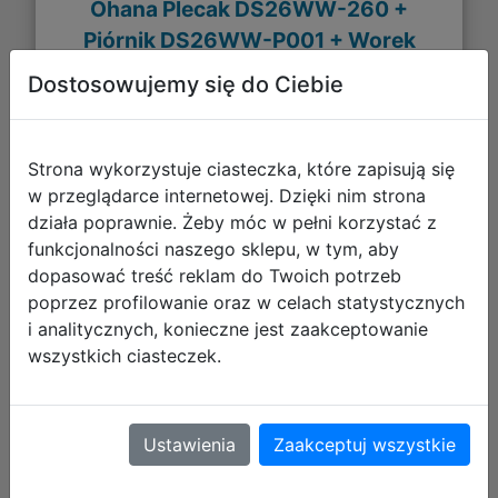
Ohana Plecak DS26WW-260 +
Piórnik DS26WW-P001 + Worek
DS26WW-712 + Torba DS26WW-074
Dostosowujemy się do Ciebie
Strona wykorzystuje ciasteczka, które zapisują się
w przeglądarce internetowej. Dzięki nim strona
działa poprawnie. Żeby móc w pełni korzystać z
funkcjonalności naszego sklepu, w tym, aby
dopasować treść reklam do Twoich potrzeb
poprzez profilowanie oraz w celach statystycznych
i analitycznych, konieczne jest zaakceptowanie
wszystkich ciasteczek.
255,94 zł
DO KOSZYKA
Ustawienia
Zaakceptuj wszystkie