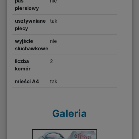
pas
nie
piersiowy
usztywniane
tak
plecy
wyjście
nie
słuchawkowe
liczba
2
komór
mieści A4
tak
Galeria