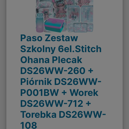
Paso Zestaw
Szkolny 6el.Stitch
Ohana Plecak
DS26WW-260 +
Piórnik DS26WW-
P001BW + Worek
DS26WW-712 +
Torebka DS26WW-
108