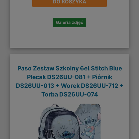
DO KOSZYKA
Galeria zdjęć
Paso Zestaw Szkolny 6el.Stitch Blue
Plecak DS26UU-081 + Piórnik
DS26UU-013 + Worek DS26UU-712 +
Torba DS26UU-074