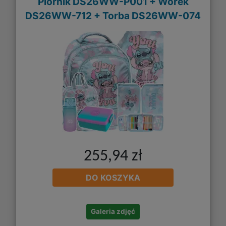
Piórnik DS26WW-P001 + Worek
DS26WW-712 + Torba DS26WW-074
255,94 zł
DO KOSZYKA
Galeria zdjęć