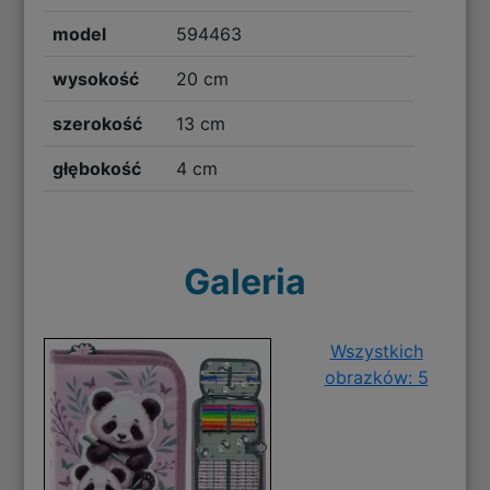
model
594463
wysokość
20 cm
szerokość
13 cm
głębokość
4 cm
Galeria
Wszystkich
obrazków: 5