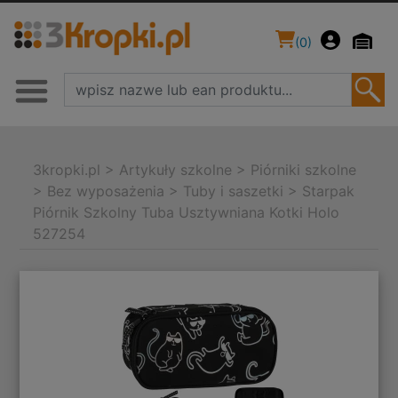
(
0
)
3kropki.pl
>
Artykuły szkolne
>
Piórniki szkolne
>
Bez wyposażenia
>
Tuby i saszetki
>
Starpak
Piórnik Szkolny Tuba Usztywniana Kotki Holo
527254