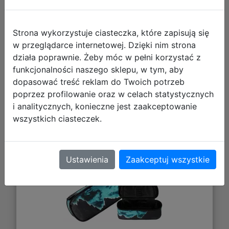
Strona wykorzystuje ciasteczka, które zapisują się
w przeglądarce internetowej. Dzięki nim strona
działa poprawnie. Żeby móc w pełni korzystać z
funkcjonalności naszego sklepu, w tym, aby
Starpak Piórnik Szkolny Tuba
dopasować treść reklam do Twoich potrzeb
Usztywniana Bike Rower Blue
poprzez profilowanie oraz w celach statystycznych
508649
i analitycznych, konieczne jest zaakceptowanie
wszystkich ciasteczek.
Ustawienia
Zaakceptuj wszystkie