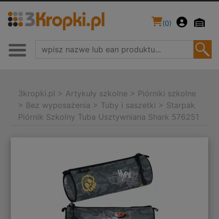
(
0
)
3kropki.pl
>
Artykuły szkolne
>
Piórniki szkolne
>
Bez wyposażenia
>
Tuby i saszetki
>
Starpak
Piórnik Szkolny Tuba Usztywniana Shark 576251