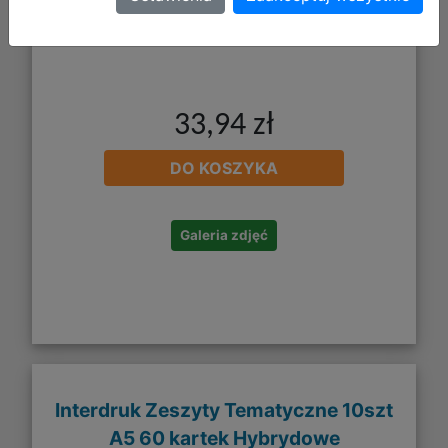
33,94 zł
DO KOSZYKA
Galeria zdjęć
Interdruk Zeszyty Tematyczne 10szt
A5 60 kartek Hybrydowe