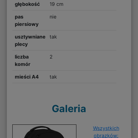
głębokość
19 cm
pas
nie
piersiowy
usztywniane
tak
plecy
liczba
2
komór
mieści A4
tak
Galeria
Wszystkich
obrazków: