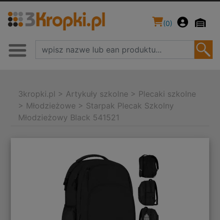
(
0
)
3kropki.pl
>
Artykuły szkolne
>
Plecaki szkolne
>
Młodzieżowe
>
Starpak Plecak Szkolny
Młodzieżowy Black 541521