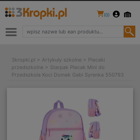
(
0
)
3kropki.pl
>
Artykuły szkolne
>
Plecaki
przedszkolne
>
Starpak Plecak Mini do
Przedszkola Koci Domek Gabi Syrenka 550793