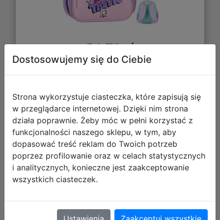
54,70 zł
Dostosowujemy się do Ciebie
DO KOSZYKA
Strona wykorzystuje ciasteczka, które zapisują się
Galeria zdjęć
w przeglądarce internetowej. Dzięki nim strona
działa poprawnie. Żeby móc w pełni korzystać z
funkcjonalności naszego sklepu, w tym, aby
dopasować treść reklam do Twoich potrzeb
poprzez profilowanie oraz w celach statystycznych
i analitycznych, konieczne jest zaakceptowanie
wszystkich ciasteczek.
Starpak Plecak Midi do Przedszkola
Koci Domek Gabi 550804
Ustawienia
Zaakceptuj wszystkie