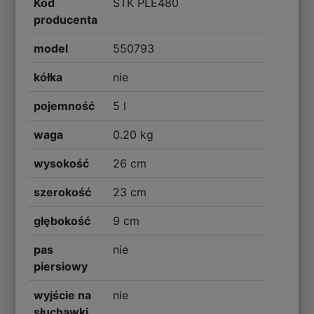
Kod
STK PLE480
producenta
model
550793
kółka
nie
pojemność
5 l
waga
0.20 kg
wysokość
26 cm
szerokość
23 cm
głębokość
9 cm
pas
nie
piersiowy
wyjście na
nie
słuchawki