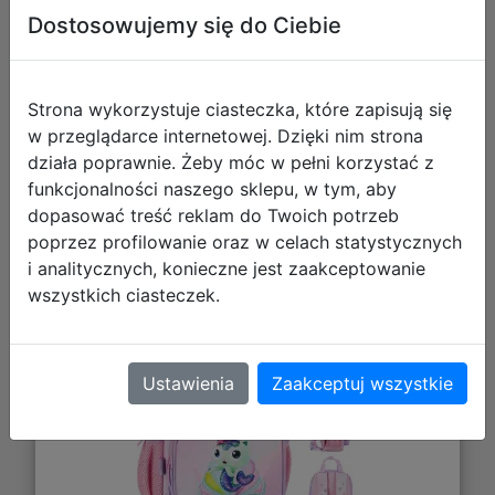
Galeria zdjęć
Dostosowujemy się do Ciebie
Strona wykorzystuje ciasteczka, które zapisują się
w przeglądarce internetowej. Dzięki nim strona
działa poprawnie. Żeby móc w pełni korzystać z
funkcjonalności naszego sklepu, w tym, aby
dopasować treść reklam do Twoich potrzeb
Starpak Plecak Midi do Przedszkola
poprzez profilowanie oraz w celach statystycznych
i analitycznych, konieczne jest zaakceptowanie
Koci Domek Gabi Syrenka 550802
wszystkich ciasteczek.
Ustawienia
Zaakceptuj wszystkie