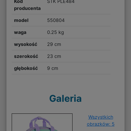
Kod
STK PLE484
producenta
model
550804
waga
0.25 kg
wysokość
29 cm
szerokość
23 cm
głębokość
9 cm
Galeria
Wszystkich
obrazków: 5