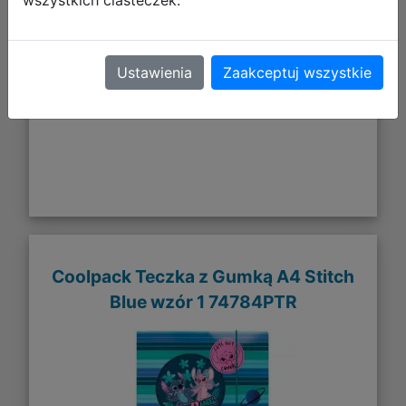
wszystkich ciasteczek.
DO KOSZYKA
Ustawienia
Zaakceptuj wszystkie
Galeria zdjęć
Coolpack Teczka z Gumką A4 Stitch
Blue wzór 1 74784PTR