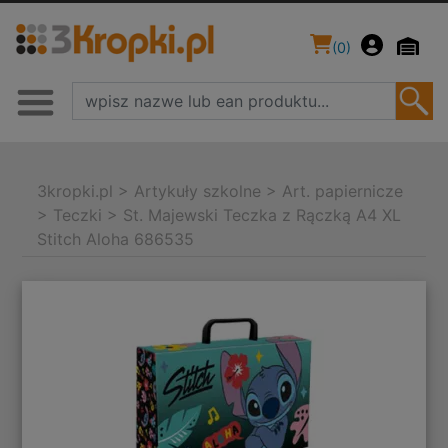
(
0
)
3kropki.pl
>
Artykuły szkolne
>
Art. papiernicze
>
Teczki
>
St. Majewski Teczka z Rączką A4 XL
Stitch Aloha 686535