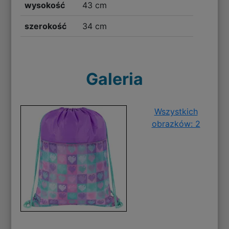
wysokość
43 cm
szerokość
34 cm
Galeria
Wszystkich
obrazków: 2