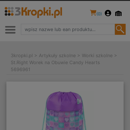
(
0
)
3kropki.pl
>
Artykuły szkolne
>
Worki szkolne
>
St.Right Worek na Obuwie Candy Hearts
5696961