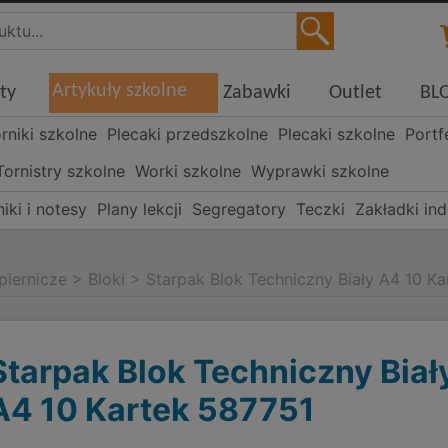
Artykuły szkolne
ty
Zabawki
Outlet
BL
órniki szkolne
Plecaki przedszkolne
Plecaki szkolne
Portf
Tornistry szkolne
Worki szkolne
Wyprawki szkolne
iki i notesy
Plany lekcji
Segregatory
Teczki
Zakładki in
piernicze
>
Bloki
>
Starpak Blok Techniczny Biały A4 10 K
Starpak Blok Techniczny Biał
A4 10 Kartek 587751