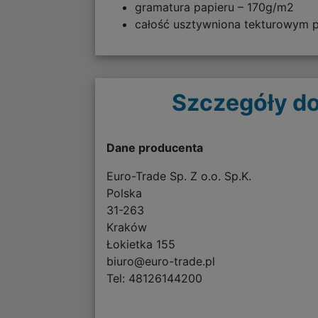
gramatura papieru – 170g/m2
całość usztywniona tekturowym
Szczegóły do
Dane producenta
Euro-Trade Sp. Z o.o. Sp.K.
Polska
31-263
Kraków
Łokietka 155
biuro@euro-trade.pl
Tel: 48126144200