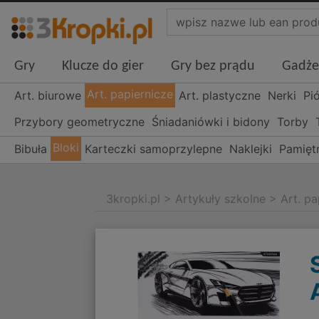
Gry
Klucze do gier
Gry bez prądu
Gadże
Art. papiernicze
Art. biurowe
Art. plastyczne
Nerki
Pi
Przybory geometryczne
Śniadaniówki i bidony
Torby
Bloki
Bibuła
Karteczki samoprzylepne
Naklejki
Pamiętn
3kropki.pl
>
Artykuły szkolne
>
Art. pa