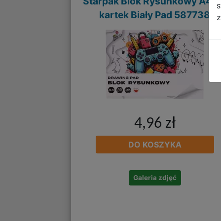
Starpak Blok Rysunkowy A4 
s
kartek Biały Pad 587738
z
4,96 zł
DO KOSZYKA
Galeria zdjęć