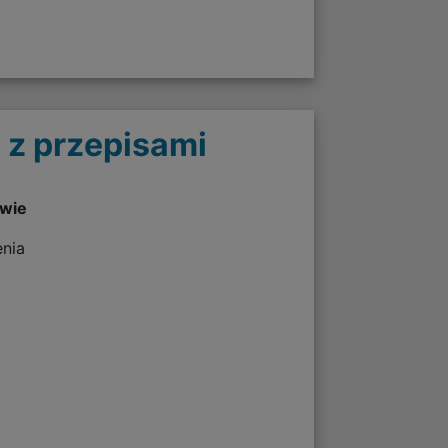
 z przepisami
twie
enia