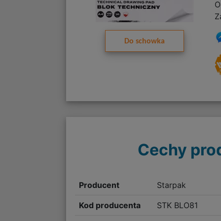
O
Z
Do schowka
Cechy pro
Producent
Starpak
Kod producenta
STK BLO81