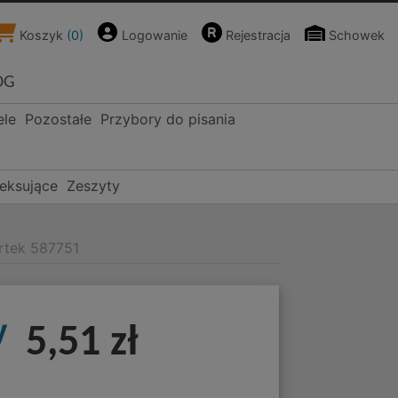
Koszyk
(
0
)
Logowanie
Rejestracja
Schowek
OG
ele
Pozostałe
Przybory do pisania
deksujące
Zeszyty
artek 587751
y
5,51 zł