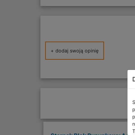
+ dodaj swoją opinię
S
p
p
n
T