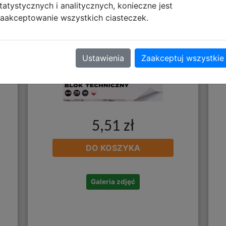
20
Starpak Blok Techniczny Biały
S
tatystycznych i analitycznych, konieczne jest
A4 10 Kartek Ołówki 588815
aakceptowanie wszystkich ciasteczek.
Ustawienia
Zaakceptuj wszystkie
5,51 zł
DO KOSZYKA
Galeria zdjęć