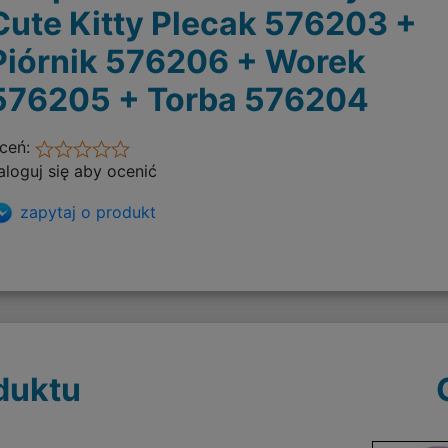
Cute Kitty Plecak 576203 +
Piórnik 576206 + Worek
576205 + Torba 576204
ceń:
aloguj się aby ocenić
zapytaj o produkt
duktu