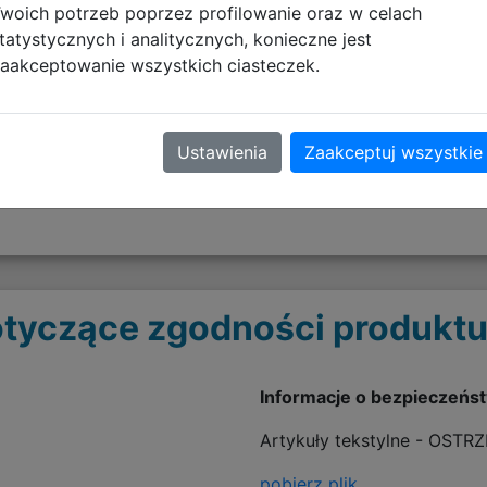
iatkowe na butelkę z napojem
woich potrzeb poprzez profilowanie oraz w celach
tatystycznych i analitycznych, konieczne jest
riału poliestrowego 600D specjalnie powlekanego wodo
aakceptowanie wszystkich ciasteczek.
 większego komfortu
miona- regulowane szelki pozwalają dopasować plecak do w
Ustawienia
Zaakceptuj wszystkie
ą powalające zawiesić plecak na wieszaku lub wygodnie
tyczące zgodności produktu
Informacje o bezpieczeńs
Artykuły tekstylne - OSTR
pobierz plik