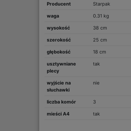
Producent
Starpak
waga
0.31 kg
wysokość
38 cm
szerokość
25 cm
głębokość
18 cm
usztywniane
tak
plecy
wyjście na
nie
słuchawki
liczba komór
3
mieści A4
tak