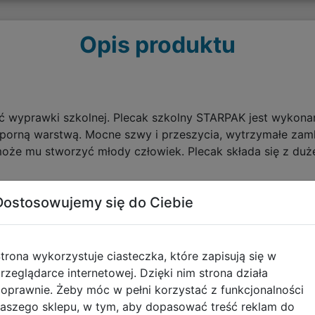
Opis produktu
ć wyprawki szkolnej. Plecak szkolny STARPAK jest wykona
orną warstwą. Mocne szwy i przeszycia, wytrzymałe zamki
oże mu stworzyć młody człowiek. Plecak składa się z duż
ła wyłożona specjalną wzmocniona i łatwą w czyszczeniu
Dostosowujemy się do Ciebie
co potrzebne w szkole. Dodatkowo 2 przednie kieszenie uł
ciliśmy siatkowe kieszenie na butelki z napojem. Kieszeni
trona wykorzystuje ciasteczka, które zapisują się w
rzeglądarce internetowej. Dzięki nim strona działa
oprawnie. Żeby móc w pełni korzystać z funkcjonalności
y i 2 obszernych przedniej kieszeni
aszego sklepu, w tym, aby dopasować treść reklam do