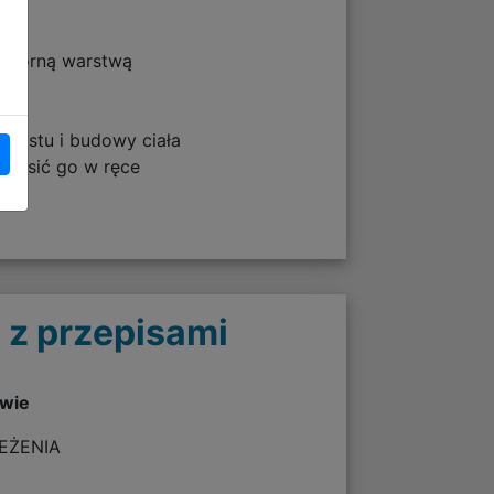
odporną warstwą
zrostu i budowy ciała
 nosić go w ręce
 z przepisami
twie
ZEŻENIA