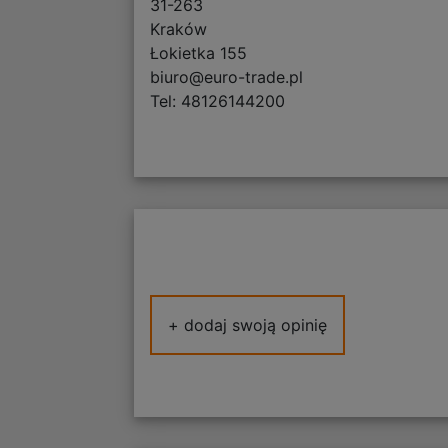
31-263
Kraków
Łokietka 155
biuro@euro-trade.pl
Tel: 48126144200
+ dodaj swoją opinię