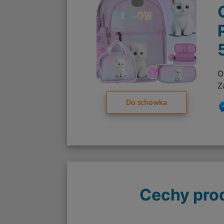
O
Z
Do schowka
Cechy pro