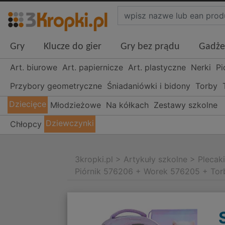
Gry
Klucze do gier
Gry bez prądu
Gadże
Art. biurowe
Art. papiernicze
Art. plastyczne
Nerki
Pi
Przybory geometryczne
Śniadaniówki i bidony
Torby
Dziecięce
Młodzieżowe
Na kółkach
Zestawy szkolne
Dziewczynki
Chłopcy
3kropki.pl
>
Artykuły szkolne
>
Plecak
Piórnik 576206 + Worek 576205 + To