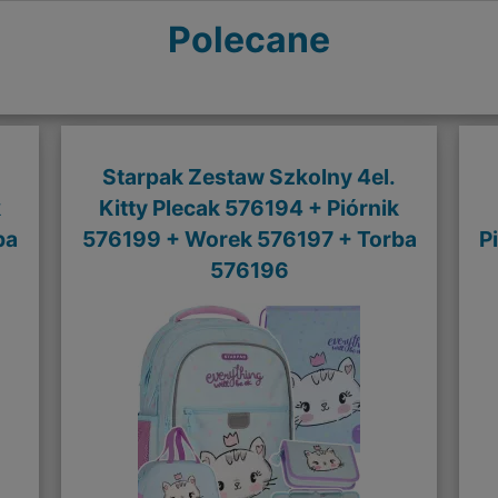
Polecane
Starpak Zestaw Szkolny 4el.
k
Kitty Plecak 576194 + Piórnik
ba
576199 + Worek 576197 + Torba
P
576196