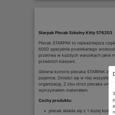
Starpak Plecak Szkolny Kitty 576203
Plecak STARPAK to najważniejsza częś
600D specjalnie powlekanego wodoodp
przetrwa w każdych warunkach jakie m
przednich kieszeni.
Główna komora plecaka STARPAK zosta
pojemna. Zmieści się w niej wszystko 
organizację. Z obu stron plecaka umieś
wytrzymałem materiałem.
S
p
Cechy produktu:
p
plecak składa się z 1 dużej komor
n