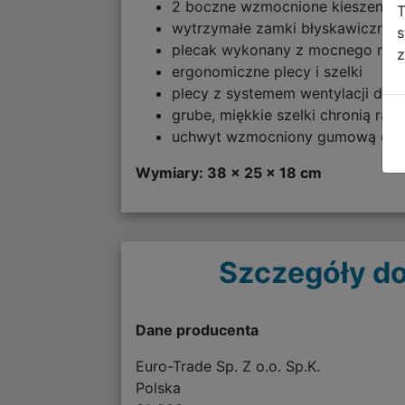
2 boczne wzmocnione kieszenie s
T
wytrzymałe zamki błyskawiczne,
s
plecak wykonany z mocnego mate
z
ergonomiczne plecy i szelki
plecy z systemem wentylacji dla
grube, miękkie szelki chronią ra
uchwyt wzmocniony gumową opask
Wymiary: 38 x 25 x 18 cm
Szczegóły do
Dane producenta
Euro-Trade Sp. Z o.o. Sp.K.
Polska