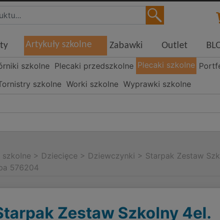
Artykuły szkolne
ty
Zabawki
Outlet
BL
Plecaki szkolne
órniki szkolne
Plecaki przedszkolne
Portf
Tornistry szkolne
Worki szkolne
Wyprawki szkolne
i szkolne
>
Dziecięce
>
Dziewczynki
>
Starpak Zestaw Szk
rba 576204
Starpak Zestaw Szkolny 4el.