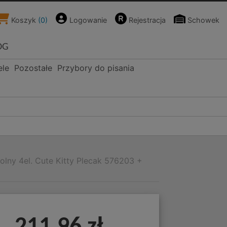
Koszyk
(
0
)
Logowanie
Rejestracja
Schowek
OG
ele
Pozostałe
Przybory do pisania
olny 4el. Cute Kitty Plecak 576203 +