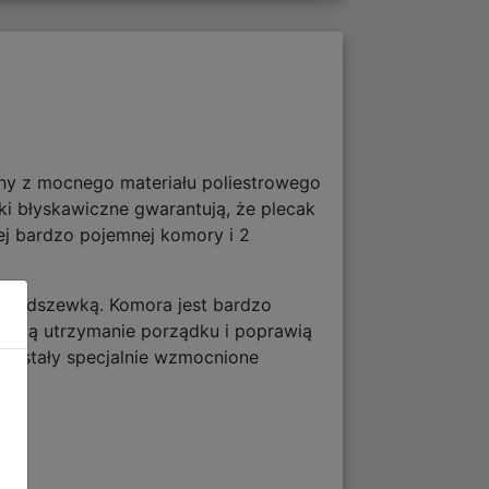
ny z mocnego materiału poliestrowego
 błyskawiczne gwarantują, że plecak
ej bardzo pojemnej komory i 2
 podszewką. Komora jest bardzo
atwią utrzymanie porządku i poprawią
e zostały specjalnie wzmocnione