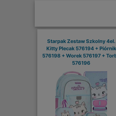
Starpak Zestaw Szkolny 4el.
Kitty Plecak 576194 + Piórni
576198 + Worek 576197 + Tor
576196