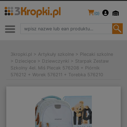
(
0
)
3kropki.pl
>
Artykuły szkolne
>
Plecaki szkolne
>
Dziecięce
>
Dziewczynki
>
Starpak Zestaw
Szkolny 4el. Miś Plecak 576208 + Piórnik
576212 + Worek 576211 + Torebka 576210