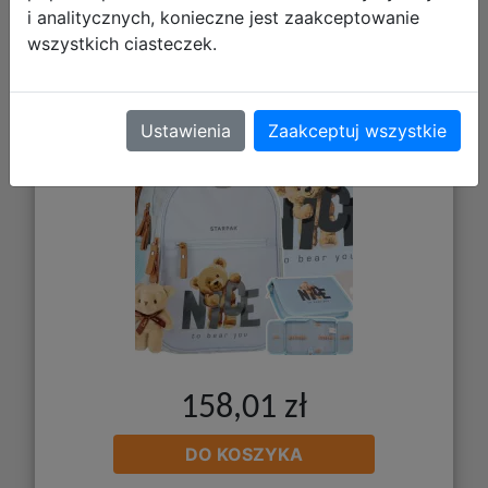
i analitycznych, konieczne jest zaakceptowanie
Starpak Zestaw Szkolny 3el. Miś
wszystkich ciasteczek.
Plecak 576208 + Piórnik 576213 +
Worek 576211
Ustawienia
Zaakceptuj wszystkie
158,01 zł
DO KOSZYKA