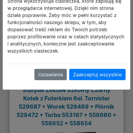
Strona wykorzystuje ciasteczka, które zapisują się
w przeglądarce internetowej. Dzięki nim strona
działa poprawnie. Żeby móc w pełni korzystać z
289,73 zł
funkcjonalności naszego sklepu, w tym, aby
dopasować treść reklam do Twoich potrzeb
DO KOSZYKA
poprzez profilowanie oraz w celach statystycznych
i analitycznych, konieczne jest zaakceptowanie
wszystkich ciasteczek.
Galeria zdjęć
Ustawienia
Zaakceptuj wszystkie
Starpak Zestaw Szkolny Czarny
Kotek z Futerkiem 6el. Tornister
529687 + Worek 529469 + Piórnik
529472 + Torba 553187 + 558660 +
558652 + 558654