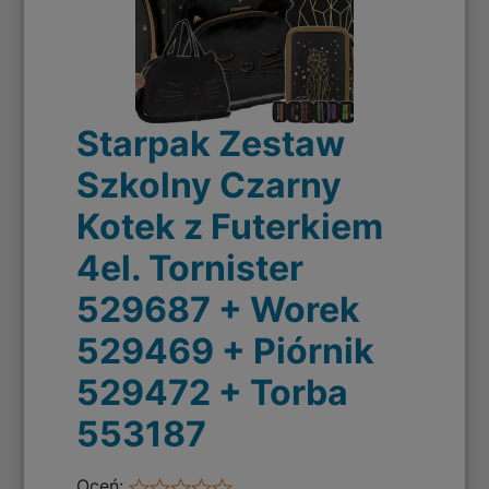
Starpak Zestaw
Szkolny Czarny
Kotek z Futerkiem
4el. Tornister
529687 + Worek
529469 + Piórnik
529472 + Torba
553187
Oceń: