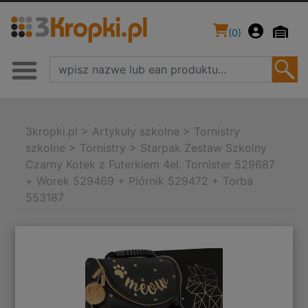
(
0
)
3kropki.pl
>
Artykuły szkolne
>
Tornistry
szkolne
>
Tornistry
>
Starpak Zestaw Szkolny
Czarny Kotek z Futerkiem 4el. Tornister 529687
+ Worek 529469 + Piórnik 529472 + Torba
553187