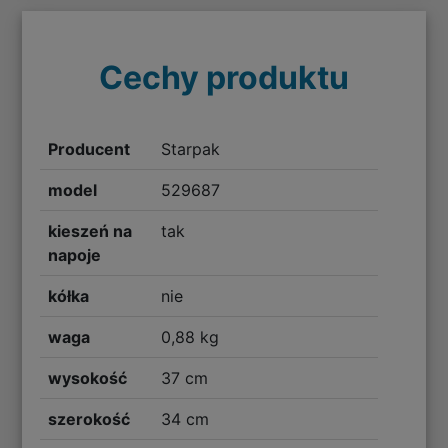
Cechy produktu
Producent
Starpak
model
529687
kieszeń na
tak
napoje
kółka
nie
waga
0,88 kg
wysokość
37 cm
szerokość
34 cm