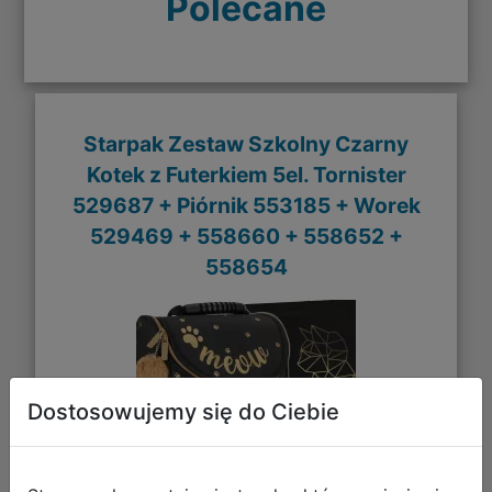
Polecane
Starpak Zestaw Szkolny Czarny
Kotek z Futerkiem 5el. Tornister
529687 + Piórnik 553185 + Worek
529469 + 558660 + 558652 +
558654
Dostosowujemy się do Ciebie