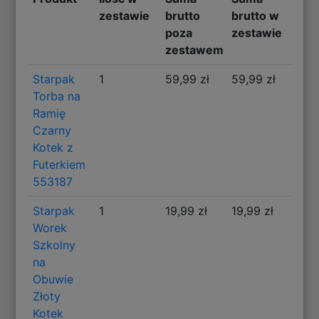
zestawie
brutto
brutto w
poza
zestawie
zestawem
Starpak
1
59,99 zł
59,99 zł
Torba na
Ramię
Czarny
Kotek z
Futerkiem
553187
Starpak
1
19,99 zł
19,99 zł
Worek
Szkolny
na
Obuwie
Złoty
Kotek