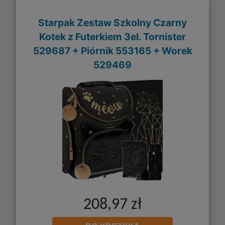
Starpak Zestaw Szkolny Czarny
Kotek z Futerkiem 3el. Tornister
529687 + Piórnik 553165 + Worek
529469
208,97 zł