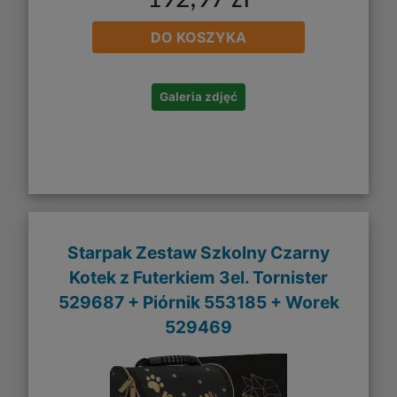
192,97 zł
DO KOSZYKA
Galeria zdjęć
Starpak Zestaw Szkolny Czarny
Kotek z Futerkiem 3el. Tornister
529687 + Piórnik 553185 + Worek
529469