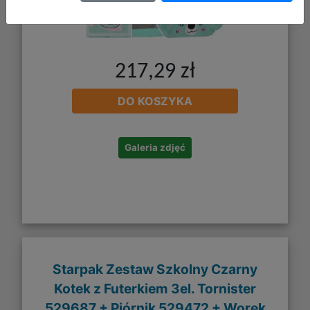
217,29 zł
DO KOSZYKA
Galeria zdjęć
Starpak Zestaw Szkolny Czarny
Kotek z Futerkiem 3el. Tornister
529687 + Piórnik 529472 + Worek