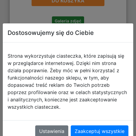
DO KOSZYKA
Galeria zdjęć
Dostosowujemy się do Ciebie
Strona wykorzystuje ciasteczka, które zapisują się
w przeglądarce internetowej. Dzięki nim strona
Starpak Zestaw Szkolny 4el. Koala
działa poprawnie. Żeby móc w pełni korzystać z
Tornister 550845 + Piórnik 550896 +
funkcjonalności naszego sklepu, w tym, aby
Worek 550813 + Portfel 550885
dopasować treść reklam do Twoich potrzeb
poprzez profilowanie oraz w celach statystycznych
i analitycznych, konieczne jest zaakceptowanie
wszystkich ciasteczek.
Ustawienia
Zaakceptuj wszystkie