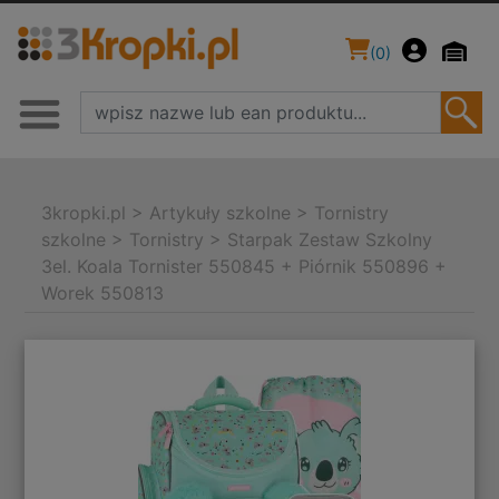
(
0
)
3kropki.pl
>
Artykuły szkolne
>
Tornistry
szkolne
>
Tornistry
>
Starpak Zestaw Szkolny
3el. Koala Tornister 550845 + Piórnik 550896 +
Worek 550813