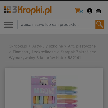
(
0
)
3kropki.pl
>
Artykuły szkolne
>
Art. plastyczne
>
Flamastry i zakreślacze
>
Starpak Zakreślacz
Wymazywalny 6 kolorów Kotek 582141