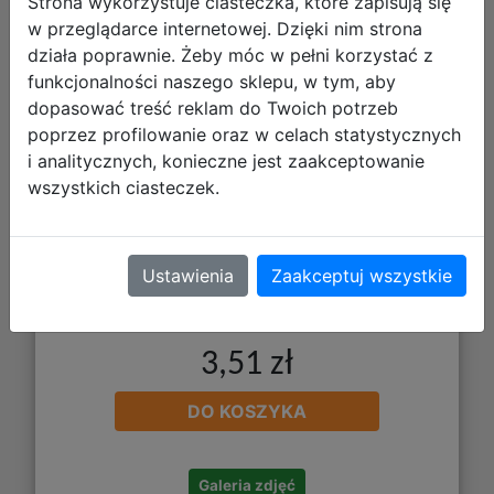
Strona wykorzystuje ciasteczka, które zapisują się
Starpak Plan Lekcji z Tabliczką
w przeglądarce internetowej. Dzięki nim strona
działa poprawnie. Żeby móc w pełni korzystać z
Mnożenia A5 Cuties 584208
funkcjonalności naszego sklepu, w tym, aby
dopasować treść reklam do Twoich potrzeb
poprzez profilowanie oraz w celach statystycznych
i analitycznych, konieczne jest zaakceptowanie
wszystkich ciasteczek.
Ustawienia
Zaakceptuj wszystkie
3,51 zł
DO KOSZYKA
Galeria zdjęć