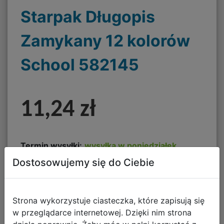
Starpak Długopis
Zamykany 12 kolorów
School 582145
11,24 zł
Termin wysyłki:
wysyłka w poniedziałek
Dostosowujemy się do Ciebie
Koszt dostawy od:
13,90 zł
DO KOSZYKA
Strona wykorzystuje ciasteczka, które zapisują się
w przeglądarce internetowej. Dzięki nim strona