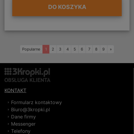
DO KOSZYKA
Naprzód
Popularne
1
2
3
4
5
6
7
8
9
»
KONTAKT
Formularz kontaktowy
Biuro@3kropki.pl
Dane firmy
Messenger
Telefony