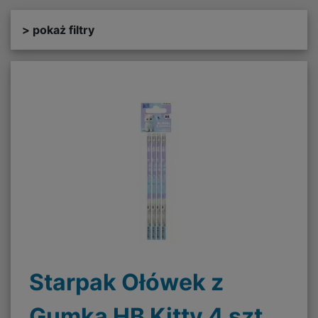
> pokaż filtry
Starpak Ołówek z
Gumką HB Kitty 4 szt