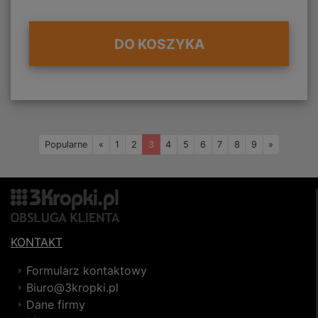
DO KOSZYKA
Wstecz
Naprzód
Popularne
«
1
2
3
4
5
6
7
8
9
»
KONTAKT
Formularz kontaktowy
Biuro@3kropki.pl
Dane firmy