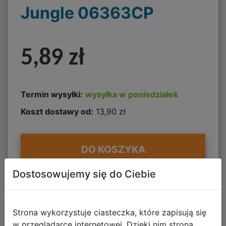
Jungle 06363CP
5,89 zł
Termin wysyłki:
wysyłka w poniedziałek
Koszt dostawy od:
13,90 zł
DO KOSZYKA
Dostosowujemy się do Ciebie
Strona wykorzystuje ciasteczka, które zapisują się
w przeglądarce internetowej. Dzięki nim strona