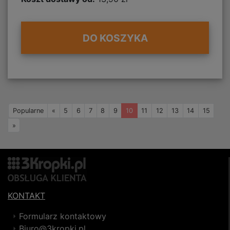
DO KOSZYKA
Wstecz
Popularne
«
5
6
7
8
9
10
11
12
13
14
15
Naprzód
»
KONTAKT
Formularz kontaktowy
Biuro@3kropki.pl