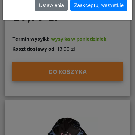
Ustawienia
Zaakceptuj wszystkie
16,99 zł
Termin wysyłki:
wysyłka w poniedziałek
Koszt dostawy od:
13,90 zł
DO KOSZYKA