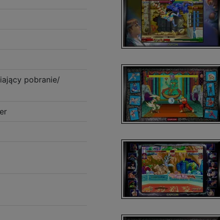
ający pobranie/
er