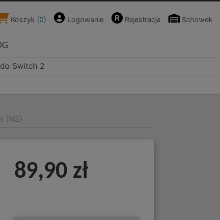
Koszyk
(
0
)
Logowanie
Rejestracja
Schowek
OG
ndo Switch 2
on (NS)
89,90 zł