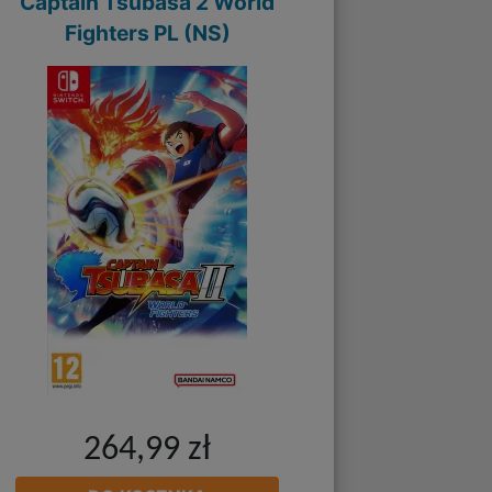
Captain Tsubasa 2 World
Fighters PL (NS)
264,99 zł