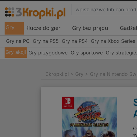
Gry
Klucze do gier
Gry bez prądu
Gadże
Gry na PC
Gry na PS5
Gry na PS4
Gry na Xbox Series
Gry akcji
Gry przygodowe
Gry sportowe
Gry strategi
3kropki.pl
>
Gry
>
Gry na Nintendo Sw
O
Z