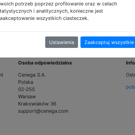
woich potrzeb poprzez profilowanie oraz w celach
tatystycznych i analitycznych, konieczne jest
aakceptowanie wszystkich ciasteczek.
tyczące zgodności produktu
Ustawienia
Zaakceptuj wszystkie
Osoba odpowiedzialna
Inf
nt
Cenega S.A.
Ost
Polska
pobi
02-255
Warsaw
Krakowiaków 36
support@cenega.com