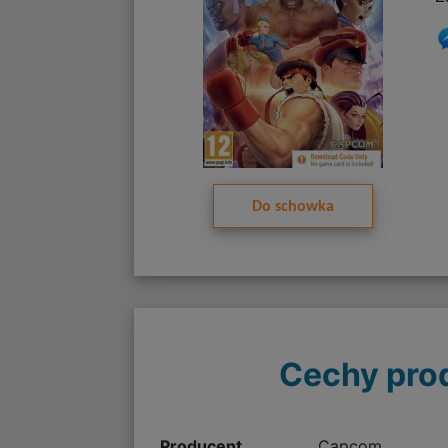
Do schowka
Cechy pro
Producent
Capcom