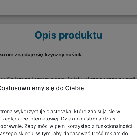
Opis produktu
 nie znajduje się fizyczny nośnik.
ary Collection i razem z nami świętuj okrągłe urodziny serii 
ów znajdziesz aż 12 pozycji ze świata Street Fightera, kt
Dostosowujemy się do Ciebie
, aż 4 pozycje umożliwiają wspólną grę po sieci w trybie
F Alpha 3 oraz SFIII: Third Strike!
trona wykorzystuje ciasteczka, które zapisują się w
uzeum, gdzie wszyscy fani i historycy będą mogli się zap
rzeglądarce internetowej. Dzięki nim strona działa
z się więcej na temat obsady Street Fightera, obejrzysz kl
oprawnie. Żeby móc w pełni korzystać z funkcjonalności
projektowe, które pozwoliły na stworzenie marki, dające
aszego sklepu, w tym, aby dopasować treść reklam do