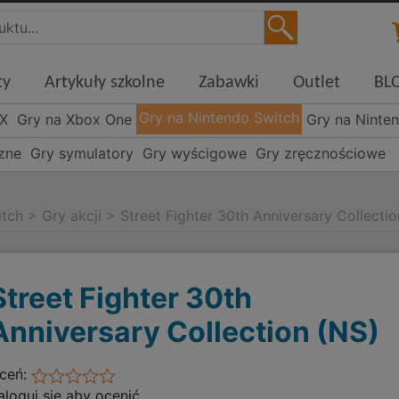
ty
Artykuły szkolne
Zabawki
Outlet
BL
Gry na Nintendo Switch
 X
Gry na Xbox One
Gry na Ninte
czne
Gry symulatory
Gry wyścigowe
Gry zręcznościowe
itch
>
Gry akcji
>
Street Fighter 30th Anniversary Collecti
Street Fighter 30th
Anniversary Collection (NS)
ceń:
aloguj się aby ocenić