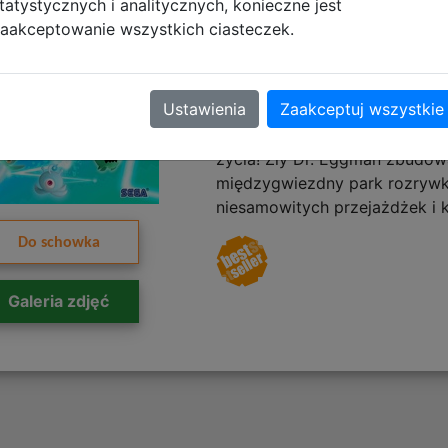
Limited Editio
tatystycznych i analitycznych, konieczne jest
aakceptowanie wszystkich ciasteczek.
(XO/XSX)
Ustawienia
Zaakceptuj wszystkie
Dołącz do Sonica w pełnej pr
życia! Zły Dr. Eggman zbudow
międzygwiezdny park rozryw
niesamowitych przejażdżek i k
Do schowka
Galeria zdjęć