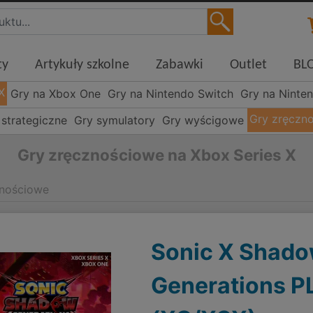
ty
Artykuły szkolne
Zabawki
Outlet
BL
X
Gry na Xbox One
Gry na Nintendo Switch
Gry na Ninte
Gry zręczn
 strategiczne
Gry symulatory
Gry wyścigowe
Gry zręcznościowe na Xbox Series X
znościowe
Sonic X Shad
Generations P