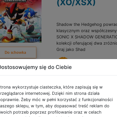
(XO/XSX)
Shadow the Hedgehog powrac
klasycznym oraz współczesn
SONIC X SHADOW GENERATIO
kolekcji oferującej dwa zróżnic
Graj jako Shad
Do schowka
Dostosowujemy się do Ciebie
Galeria zdjęć
trona wykorzystuje ciasteczka, które zapisują się w
rzeglądarce internetowej. Dzięki nim strona działa
oprawnie. Żeby móc w pełni korzystać z funkcjonalności
Sonic Colours 
aszego sklepu, w tym, aby dopasować treść reklam do
woich potrzeb poprzez profilowanie oraz w celach