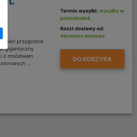
n PL
Termin wysyłki:
wysyłka w
poniedziałek
Koszt dostawy od:
darmowa dostawa
ędkości przygodzie
ał gigantyczny
ki z mnóstwem
DO KOSZYKA
olorowych ...