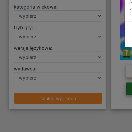
s
kategoria wiekowa:
z
tryb gry:
wersja językowa:
wydawca:
szukaj wg. cech