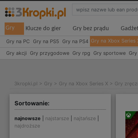
Gry
Klucze do gier
Gry bez prądu
Gadże
Gry na Xbox Series 
Gry na PC
Gry na PS5
Gry na PS4
Gry akcji
Gry przygodowe
Gry rpg
Gry sportowe
Gry
3kropki.pl
>
Gry
>
Gry na Xbox Series X
>
Gry zręc
Sortowanie:
najnowsze
|
najstarsze
|
najtańsze
|
najdroższe