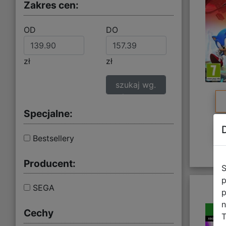
Zakres cen:
OD
DO
zł
zł
szukaj wg.
zakresu cen
Specjalne:
Bestsellery
Producent:
S
p
SEGA
p
n
Cechy
T