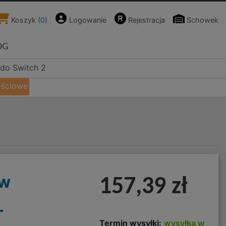
Koszyk
(
0
)
Logowanie
Rejestracja
Schowek
OG
ndo Switch 2
ościowe
ow
157,39 zł
L
Termin wysyłki:
wysyłka w