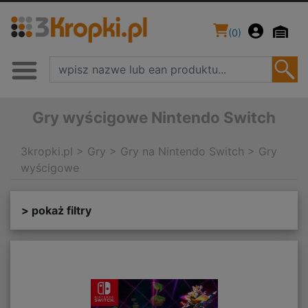
(
0
)
Gry wyścigowe Nintendo Switch
3kropki.pl
>
Gry
>
Gry na Nintendo Switch
>
Gry
wyścigowe
> pokaż filtry