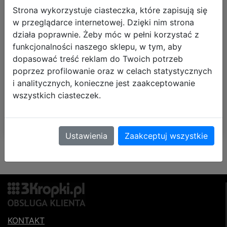
199,90 zł
Strona wykorzystuje ciasteczka, które zapisują się
w przeglądarce internetowej. Dzięki nim strona
działa poprawnie. Żeby móc w pełni korzystać z
Termin wysyłki:
wysyłka we wtorek
funkcjonalności naszego sklepu, w tym, aby
Koszt dostawy od:
darmowa dostawa
dopasować treść reklam do Twoich potrzeb
poprzez profilowanie oraz w celach statystycznych
i analitycznych, konieczne jest zaakceptowanie
DO KOSZYKA
wszystkich ciasteczek.
Ustawienia
Zaakceptuj wszystkie
KONTAKT