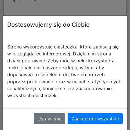
349,90 zł
Dostosowujemy się do Ciebie
147,88 zł
Strona wykorzystuje ciasteczka, które zapisują się
w przeglądarce internetowej. Dzięki nim strona
Najniższa cena z 30 dni: 147,88 zł
działa poprawnie. Żeby móc w pełni korzystać z
funkcjonalności naszego sklepu, w tym, aby
Termin wysyłki:
wysyłka jutro
dopasować treść reklam do Twoich potrzeb
Koszt dostawy od:
darmowa dostawa
poprzez profilowanie oraz w celach statystycznych
i analitycznych, konieczne jest zaakceptowanie
wszystkich ciasteczek.
DO KOSZYKA
Ustawienia
Zaakceptuj wszystkie