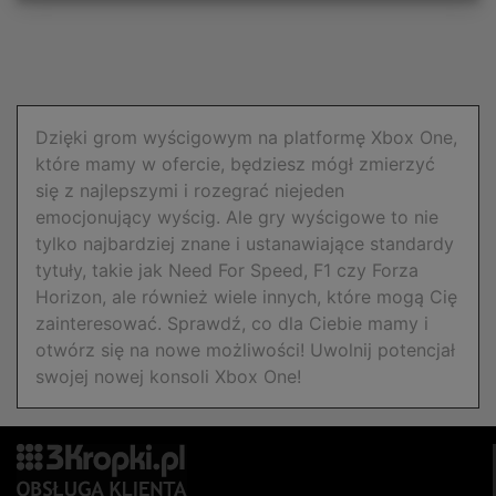
Dzięki grom wyścigowym na platformę Xbox One,
które mamy w ofercie, będziesz mógł zmierzyć
się z najlepszymi i rozegrać niejeden
emocjonujący wyścig. Ale gry wyścigowe to nie
tylko najbardziej znane i ustanawiające standardy
tytuły, takie jak Need For Speed, F1 czy Forza
Horizon, ale również wiele innych, które mogą Cię
zainteresować. Sprawdź, co dla Ciebie mamy i
otwórz się na nowe możliwości! Uwolnij potencjał
swojej nowej konsoli Xbox One!